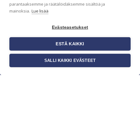
parantaaksemme ja räätälöidäksemme sisältöä ja
mainoksia.
Lue lisää
Evästeasetukset
ESTÄ KAIKKI
SALLI KAIKKI EVÄSTEET
c/o Suomen AM-Markkinointi Oy
Olemme kotimaisten tapettimarkkinoiden
edelläkävijänä ja tuomme kansainväliset
sisustus- ja tapettitrendit suomalaisiin koteihin.
Etsimme jatkuvasti uusia ideoita, inspiraatiota ja
trendejä kansainvälisiltä markkinoilta.
Rekisteriseloste
Toimitusehdot
Brandtool