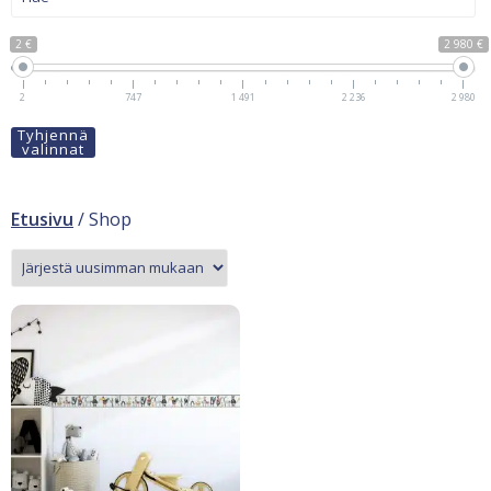
2 €
2 980 €
2
747
1 491
2 236
2 980
Tyhjennä
valinnat
Etusivu
/ Shop