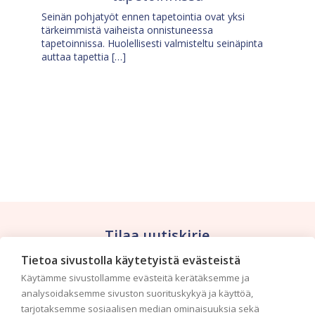
Seinän pohjatyöt ennen tapetointia ovat yksi
tärkeimmistä vaiheista onnistuneessa
tapetoinnissa. Huolellisesti valmisteltu seinäpinta
auttaa tapettia […]
Tilaa uutiskirje
Tietoa sivustolla käytetyistä evästeistä
Haluaisitko nähdä uusimmat tapettimallistot heti
Käytämme sivustollamme evästeitä kerätäksemme ja
ensimmäisenä? Naputtele tiedot alas niin
analysoidaksemme sivuston suorituskykyä ja käyttöä,
pidämme sinut ajantasalla.
tarjotaksemme sosiaalisen median ominaisuuksia sekä