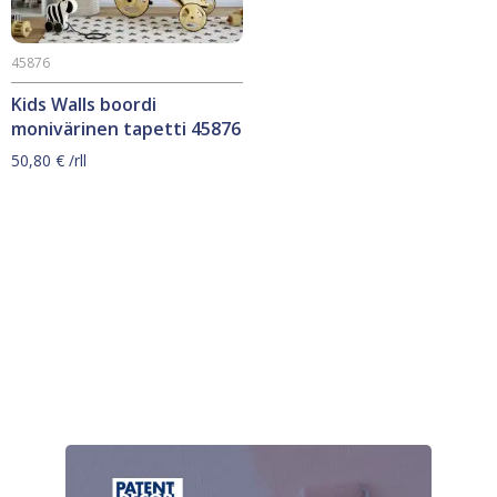
45876
Kids Walls boordi
monivärinen tapetti 45876
50,80
€
/rll