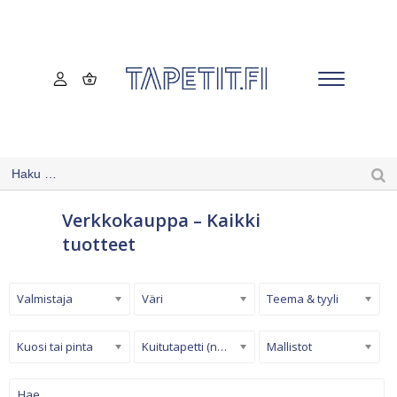
Verkkokauppa – Kaikki
tuotteet
Valmistaja
Väri
Teema & tyyli
Kuosi tai pinta
Kuitutapetti (non-woven)
Mallistot