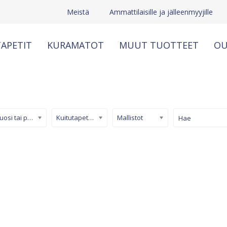
Meistä
Ammattilaisille ja jälleenmyyjille
APETIT
KURAMATOT
MUUT TUOTTEET
OU
Kuosi tai pinta
Kuitutapetti (non-woven)
Mallistot