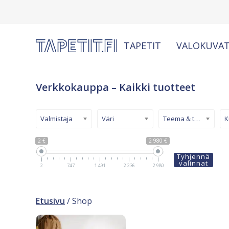
TAPETIT
VALOKUVAT
Verkkokauppa – Kaikki tuotteet
Valmistaja
Väri
Teema & tyyli
2 €
2 980 €
Tyhjennä
valinnat
2
747
1 491
2 236
2 980
Etusivu
/ Shop