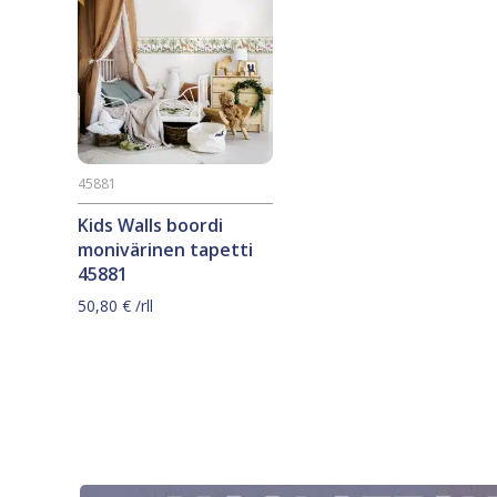
45881
Kids Walls boordi
monivärinen tapetti
45881
50,80
€
/rll