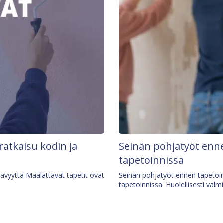
 ratkaisu kodin ja
Seinän pohjatyöt enne
tapetoinnissa
tävyyttä Maalattavat tapetit ovat
Seinän pohjatyöt ennen tapetoin
tapetoinnissa. Huolellisesti valm