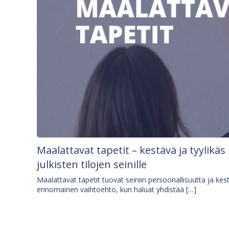
Maalattavat tapetit – kestävä ja tyylikäs
julkisten tilojen seinille
Maalattavat tapetit tuovat seiniin persoonallisuutta ja kes
erinomainen vaihtoehto, kun haluat yhdistää […]