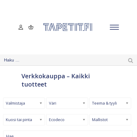
Verkkokauppa – Kaikki
tuotteet
Valmistaja
Väri
Teema & tyyli
Kuosi tai pinta
Ecodeco
Mallistot