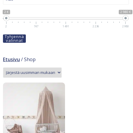
2 €
2 980 €
2
747
1 491
2 236
2 980
Tyhjennä
valinnat
Etusivu
/ Shop