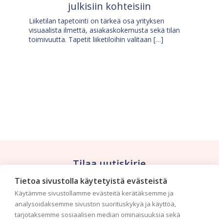
julkisiin kohteisiin
Liiketilan tapetointi on tärkeä osa yrityksen
visuaalista ilmettä, asiakaskokemusta sekä tilan
toimivuutta. Tapetit liiketiloihin valitaan […]
Tilaa uutiskirje
Tietoa sivustolla käytetyistä evästeistä
Haluaisitko nähdä uusimmat tapettimallistot heti
Käytämme sivustollamme evästeitä kerätäksemme ja
ensimmäisenä? Naputtele tiedot alas niin
analysoidaksemme sivuston suorituskykyä ja käyttöä,
pidämme sinut ajantasalla.
tarjotaksemme sosiaalisen median ominaisuuksia sekä