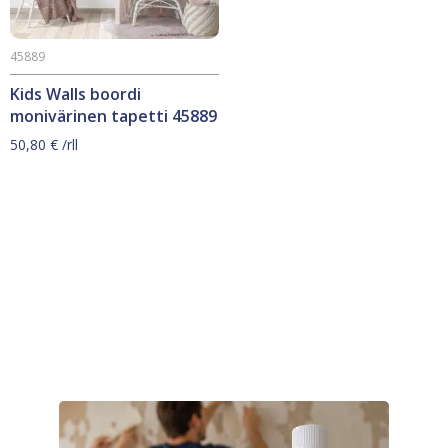
45889
Kids Walls boordi
monivärinen tapetti 45889
50,80
€
/rll