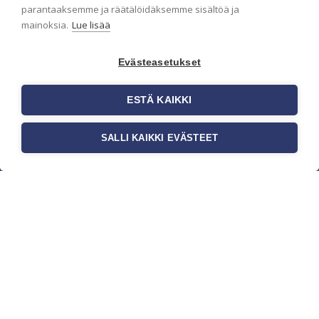
parantaaksemme ja räätälöidäksemme sisältöä ja
mainoksia.
Lue lisää
Evästeasetukset
ESTÄ KAIKKI
SALLI KAIKKI EVÄSTEET
c/o Suomen AM-Markkinointi Oy
Olemme kotimaisten tapettimarkkinoiden
edelläkävijänä ja tuomme kansainväliset
sisustus- ja tapettitrendit suomalaisiin koteihin.
Etsimme jatkuvasti uusia ideoita, inspiraatiota ja
trendejä kansainvälisiltä markkinoilta.
Rekisteriseloste
Toimitusehdot
Brandtool