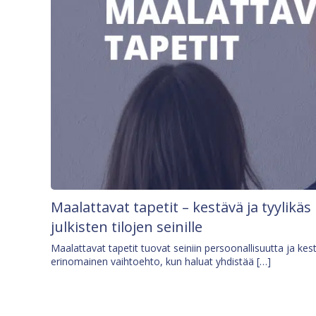
Maalattavat tapetit – kestävä ja tyylikäs
julkisten tilojen seinille
Maalattavat tapetit tuovat seiniin persoonallisuutta ja kes
erinomainen vaihtoehto, kun haluat yhdistää […]