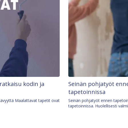
 ratkaisu kodin ja
Seinän pohjatyöt enne
tapetoinnissa
tävyyttä Maalattavat tapetit ovat
Seinän pohjatyöt ennen tapetoin
tapetoinnissa. Huolellisesti valm