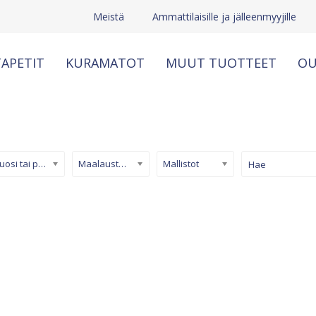
Meistä
Ammattilaisille ja jälleenmyyjille
APETIT
KURAMATOT
MUUT TUOTTEET
OU
Kuosi tai pinta
Maalaustapetti
Mallistot