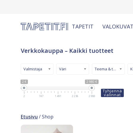
TAPETIT
VALOKUVAT
Verkkokauppa – Kaikki tuotteet
Valmistaja
Väri
Teema & tyyli
2 €
2 980 €
Tyhjennä
valinnat
2
747
1 491
2 236
2 980
Etusivu
/ Shop