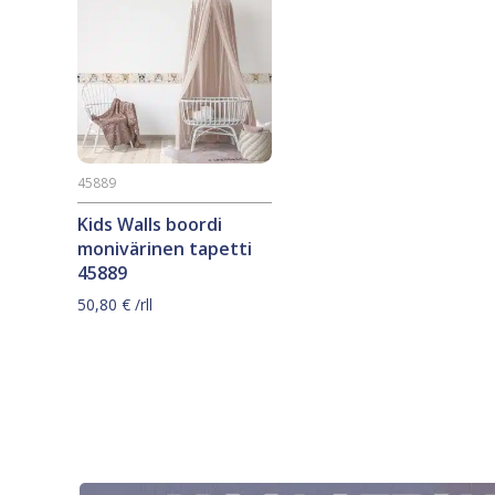
45889
Kids Walls boordi
monivärinen tapetti
45889
50,80
€
/rll