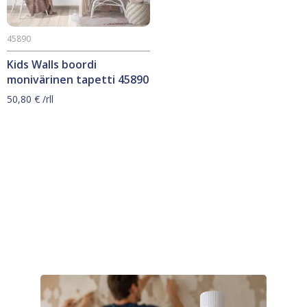
45890
Kids Walls boordi
monivärinen tapetti 45890
50,80
€
/rll