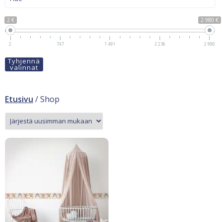
2 €
2 980 €
2
747
1 491
2 236
2 980
Tyhjennä
valinnat
Etusivu
/ Shop