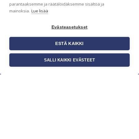
parantaaksemme ja räätälöidäksemme sisältöä ja
mainoksia.
Lue lisää
Evästeasetukset
ESTÄ KAIKKI
SALLI KAIKKI EVÄSTEET
c/o Suomen AM-Markkinointi Oy
Olemme kotimaisten tapettimarkkinoiden
edelläkävijänä ja tuomme kansainväliset
sisustus- ja tapettitrendit suomalaisiin koteihin.
Etsimme jatkuvasti uusia ideoita, inspiraatiota ja
trendejä kansainvälisiltä markkinoilta.
Rekisteriseloste
Toimitusehdot
Brandtool