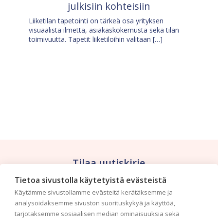
julkisiin kohteisiin
Liiketilan tapetointi on tärkeä osa yrityksen
visuaalista ilmettä, asiakaskokemusta sekä tilan
toimivuutta. Tapetit liiketiloihin valitaan […]
Tilaa uutiskirje
Tietoa sivustolla käytetyistä evästeistä
Haluaisitko nähdä uusimmat tapettimallistot heti
Käytämme sivustollamme evästeitä kerätäksemme ja
ensimmäisenä? Naputtele tiedot alas niin
analysoidaksemme sivuston suorituskykyä ja käyttöä,
pidämme sinut ajantasalla.
tarjotaksemme sosiaalisen median ominaisuuksia sekä