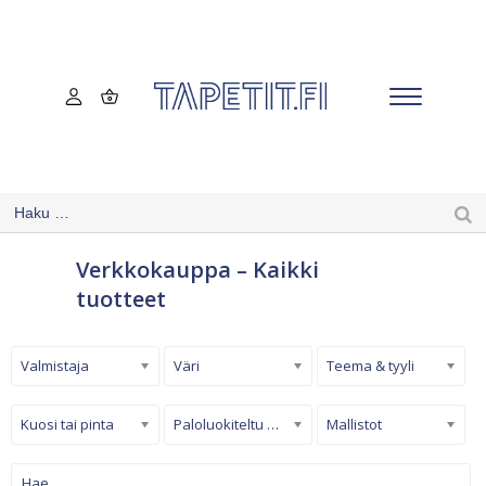
Verkkokauppa – Kaikki
tuotteet
Valmistaja
Väri
Teema & tyyli
Kuosi tai pinta
Paloluokiteltu tapetti
Mallistot