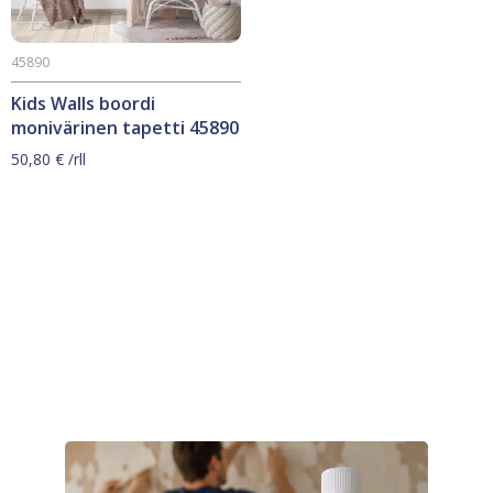
45890
Kids Walls boordi
monivärinen tapetti 45890
50,80
€
/rll