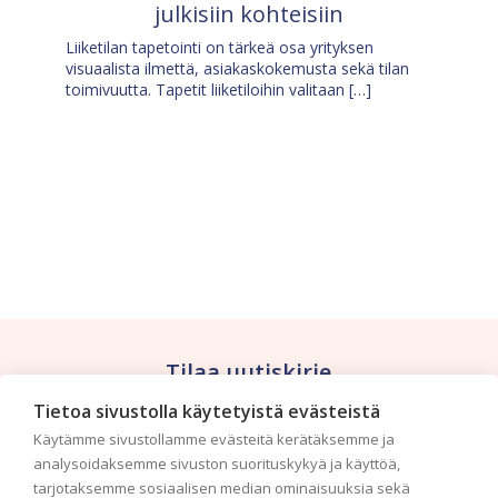
julkisiin kohteisiin
Liiketilan tapetointi on tärkeä osa yrityksen
visuaalista ilmettä, asiakaskokemusta sekä tilan
toimivuutta. Tapetit liiketiloihin valitaan […]
Tilaa uutiskirje
Tietoa sivustolla käytetyistä evästeistä
Haluaisitko nähdä uusimmat tapettimallistot heti
Käytämme sivustollamme evästeitä kerätäksemme ja
ensimmäisenä? Naputtele tiedot alas niin
analysoidaksemme sivuston suorituskykyä ja käyttöä,
pidämme sinut ajantasalla.
tarjotaksemme sosiaalisen median ominaisuuksia sekä