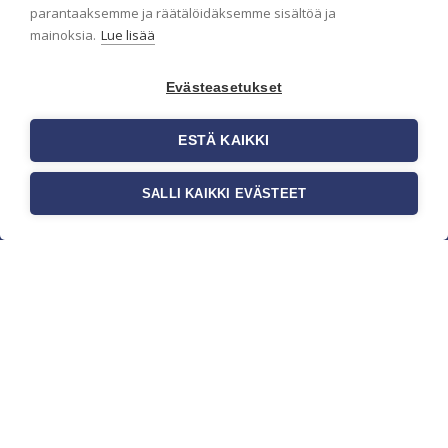
parantaaksemme ja räätälöidäksemme sisältöä ja
mainoksia.
Lue lisää
Evästeasetukset
ESTÄ KAIKKI
SALLI KAIKKI EVÄSTEET
c/o Suomen AM-Markkinointi Oy
Olemme kotimaisten tapettimarkkinoiden
edelläkävijänä ja tuomme kansainväliset
sisustus- ja tapettitrendit suomalaisiin koteihin.
Etsimme jatkuvasti uusia ideoita, inspiraatiota ja
trendejä kansainvälisiltä markkinoilta.
Rekisteriseloste
Toimitusehdot
Brandtool