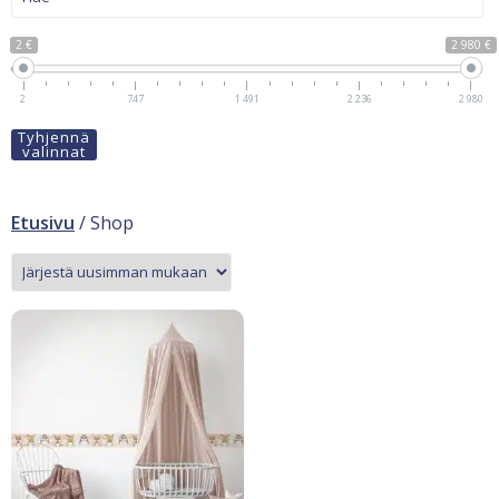
2 €
2 980 €
2
747
1 491
2 236
2 980
Tyhjennä
valinnat
Etusivu
/ Shop