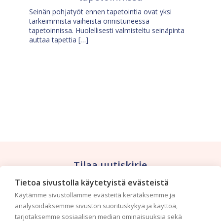
Seinän pohjatyöt ennen tapetointia ovat yksi
tärkeimmistä vaiheista onnistuneessa
tapetoinnissa. Huolellisesti valmisteltu seinäpinta
auttaa tapettia […]
Tilaa uutiskirje
Tietoa sivustolla käytetyistä evästeistä
Haluaisitko nähdä uusimmat tapettimallistot heti
Käytämme sivustollamme evästeitä kerätäksemme ja
ensimmäisenä? Naputtele tiedot alas niin
analysoidaksemme sivuston suorituskykyä ja käyttöä,
pidämme sinut ajantasalla.
tarjotaksemme sosiaalisen median ominaisuuksia sekä