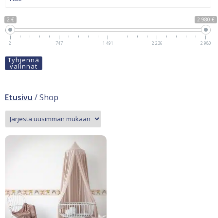
2 €
2 980 €
2
747
1 491
2 236
2 980
Tyhjennä
valinnat
Etusivu
/ Shop