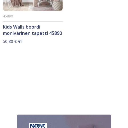
45890
Kids Walls boordi
monivärinen tapetti 45890
50,80
€
/rll