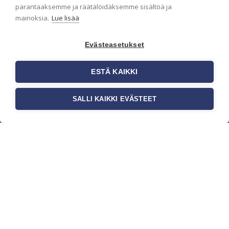
parantaaksemme ja räätälöidäksemme sisältöä ja
mainoksia.
Lue lisää
Evästeasetukset
ESTÄ KAIKKI
SALLI KAIKKI EVÄSTEET
c/o Suomen AM-Markkinointi Oy
Olemme kotimaisten tapettimarkkinoiden
edelläkävijänä ja tuomme kansainväliset
sisustus- ja tapettitrendit suomalaisiin koteihin.
Etsimme jatkuvasti uusia ideoita, inspiraatiota ja
trendejä kansainvälisiltä markkinoilta.
Rekisteriseloste
Toimitusehdot
Brandtool