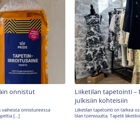
äin onnistut
Liiketilan tapetointi – 
julkisiin kohteisiin
ä vaiheista onnistuneessa
Liiketilan tapetointi on tärkeä 
apettia […]
tilan toimivuutta. Tapetit liiketilo