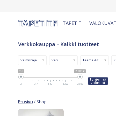
TAPETIT
VALOKUVAT
Verkkokauppa – Kaikki tuotteet
Valmistaja
Väri
Teema & tyyli
2 €
2 980 €
Tyhjennä
valinnat
2
747
1 491
2 236
2 980
Etusivu
/ Shop