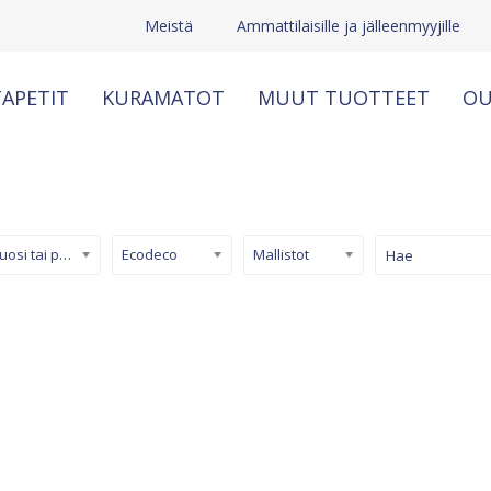
Meistä
Ammattilaisille ja jälleenmyyjille
APETIT
KURAMATOT
MUUT TUOTTEET
OU
Kuosi tai pinta
Ecodeco
Mallistot