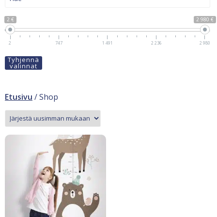
2 €
2 980 €
2
747
1 491
2 236
2 980
Tyhjennä
valinnat
Etusivu
/ Shop