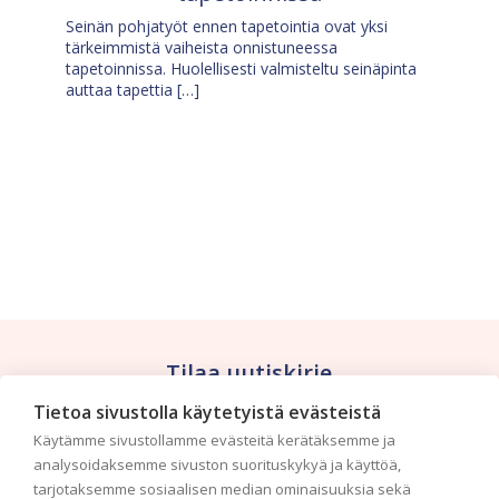
Seinän pohjatyöt ennen tapetointia ovat yksi
tärkeimmistä vaiheista onnistuneessa
tapetoinnissa. Huolellisesti valmisteltu seinäpinta
auttaa tapettia […]
Tilaa uutiskirje
Tietoa sivustolla käytetyistä evästeistä
Haluaisitko nähdä uusimmat tapettimallistot heti
Käytämme sivustollamme evästeitä kerätäksemme ja
ensimmäisenä? Naputtele tiedot alas niin
analysoidaksemme sivuston suorituskykyä ja käyttöä,
pidämme sinut ajantasalla.
tarjotaksemme sosiaalisen median ominaisuuksia sekä