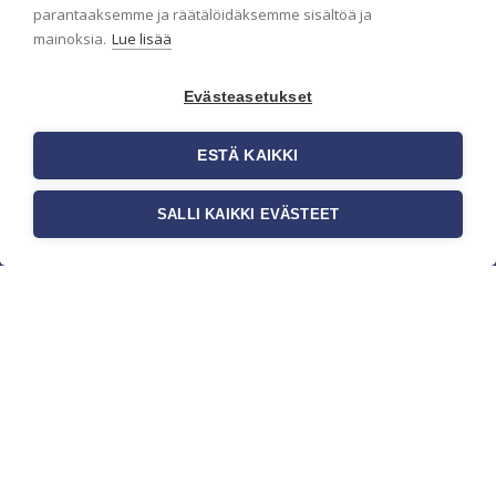
parantaaksemme ja räätälöidäksemme sisältöä ja
mainoksia.
Lue lisää
Evästeasetukset
ESTÄ KAIKKI
SALLI KAIKKI EVÄSTEET
c/o Suomen AM-Markkinointi Oy
Olemme kotimaisten tapettimarkkinoiden
edelläkävijänä ja tuomme kansainväliset
sisustus- ja tapettitrendit suomalaisiin koteihin.
Etsimme jatkuvasti uusia ideoita, inspiraatiota ja
trendejä kansainvälisiltä markkinoilta.
Rekisteriseloste
Toimitusehdot
Brandtool