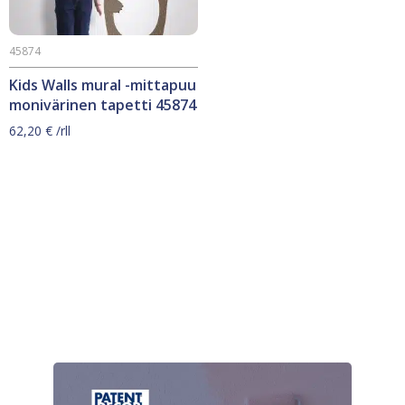
45874
Kids Walls mural -mittapuu
monivärinen tapetti 45874
62,20
€
/rll