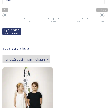
2 €
2 980 €
2
747
1 491
2 236
2 980
Tyhjennä
valinnat
Etusivu
/ Shop