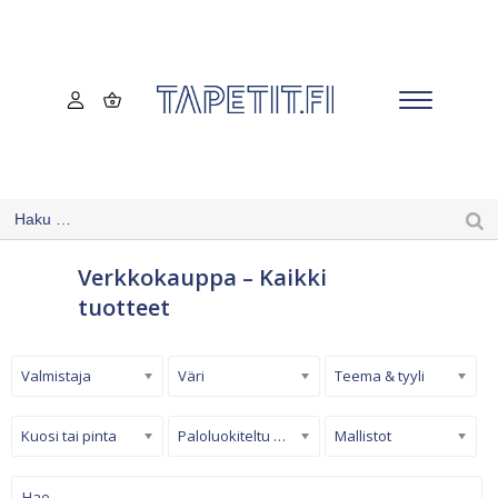
Verkkokauppa – Kaikki
tuotteet
Valmistaja
Väri
Teema & tyyli
Kuosi tai pinta
Paloluokiteltu tapetti
Mallistot