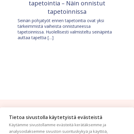
tapetointia – Näin onnistut
tapetoinnissa
Seinän pohjatyöt ennen tapetointia ovat yksi
tärkeimmistä vaiheista onnistuneessa
tapetoinnissa. Huolellisesti valmisteltu seinäpinta
auttaa tapettia […]
Tilaa uutiskirje
Tietoa sivustolla käytetyistä evästeistä
Käytämme sivustollamme evästeitä kerätäksemme ja
Haluaisitko nähdä uusimmat tapettimallistot heti
analysoidaksemme sivuston suorituskykyä ja käyttöä,