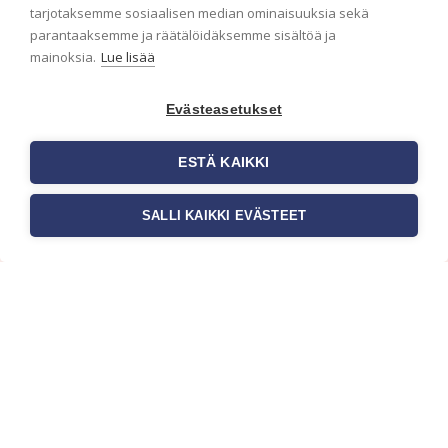
ensimmäisenä? Naputtele tiedot alas niin
tarjotaksemme sosiaalisen median ominaisuuksia sekä
pidämme sinut ajantasalla.
parantaaksemme ja räätälöidäksemme sisältöä ja
mainoksia.
Lue lisää
Evästeasetukset
ESTÄ KAIKKI
SALLI KAIKKI EVÄSTEET
c/o Suomen AM-Markkinointi Oy
Olemme kotimaisten tapettimarkkinoiden
edelläkävijänä ja tuomme kansainväliset
sisustus- ja tapettitrendit suomalaisiin koteihin.
Etsimme jatkuvasti uusia ideoita, inspiraatiota ja