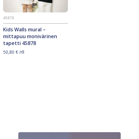
45878
Kids Walls mural –
mittapuu monivärinen
tapetti 45878
50,80
€
/rll