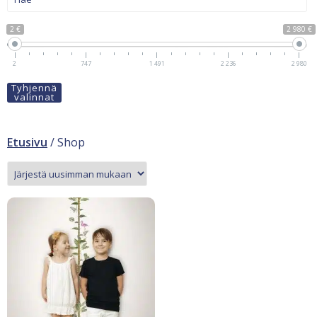
2 €
2 980 €
2
747
1 491
2 236
2 980
Tyhjennä
valinnat
Etusivu
/ Shop