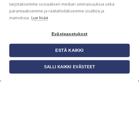
pidämme sinut ajantasalla.
tarjotaksemme sosiaalisen median ominaisuuksia sekä
parantaaksemme ja räätälöidäksemme sisältöä ja
mainoksia.
Lue lisää
Evästeasetukset
ESTÄ KAIKKI
SALLI KAIKKI EVÄSTEET
c/o Suomen AM-Markkinointi Oy
Olemme kotimaisten tapettimarkkinoiden
edelläkävijänä ja tuomme kansainväliset
sisustus- ja tapettitrendit suomalaisiin koteihin.
Etsimme jatkuvasti uusia ideoita, inspiraatiota ja
trendejä kansainvälisiltä markkinoilta.