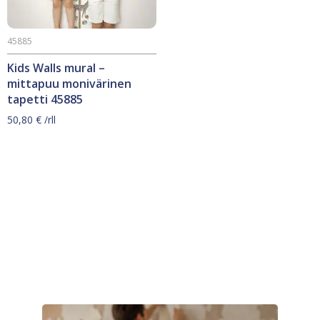
45885
Kids Walls mural –
mittapuu monivärinen
tapetti 45885
50,80
€
/rll