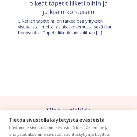
oikeat tapetit liiketiloihin ja
julkisiin kohteisiin
Liiketilan tapetointi on tärkeä osa yrityksen
visuaalista ilmettä, asiakaskokemusta sekä tilan
toimivuutta. Tapetit liiketiloihin valitaan […]
Tilaa uutiskirje
Tietoa sivustolla käytetyistä evästeistä
Haluaisitko nähdä uusimmat tapettimallistot heti
Käytämme sivustollamme evästeitä kerätäksemme ja
ensimmäisenä? Naputtele tiedot alas niin
analysoidaksemme sivuston suorituskykyä ja käyttöä,