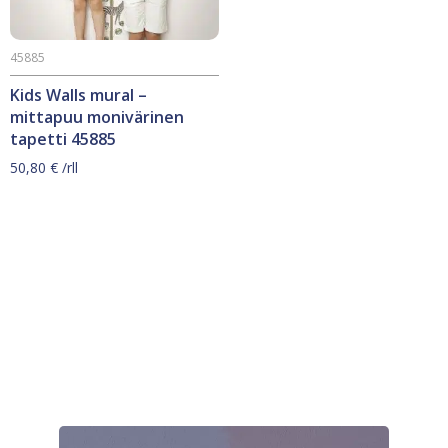
45885
Kids Walls mural –
mittapuu monivärinen
tapetti 45885
50,80
€
/rll