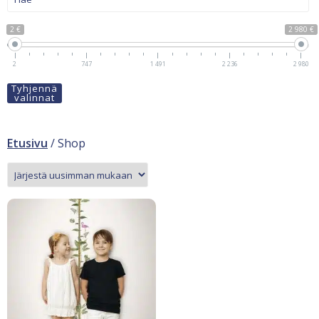
2 €
2 980 €
2
747
1 491
2 236
2 980
Tyhjennä
valinnat
Etusivu
/ Shop