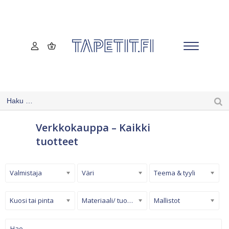
Verkkokauppa – Kaikki
tuotteet
Valmistaja
Väri
Teema & tyyli
Kuosi tai pinta
Materiaali/ tuotetyyppi
Mallistot