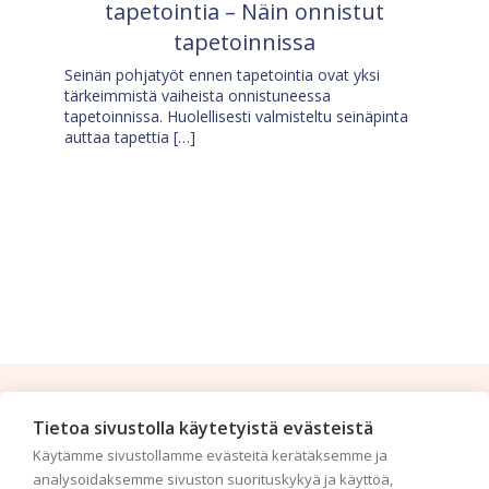
tapetointia – Näin onnistut
tapetoinnissa
Seinän pohjatyöt ennen tapetointia ovat yksi
tärkeimmistä vaiheista onnistuneessa
tapetoinnissa. Huolellisesti valmisteltu seinäpinta
auttaa tapettia […]
Tilaa uutiskirje
Tietoa sivustolla käytetyistä evästeistä
Käytämme sivustollamme evästeitä kerätäksemme ja
Haluaisitko nähdä uusimmat tapettimallistot heti
analysoidaksemme sivuston suorituskykyä ja käyttöä,