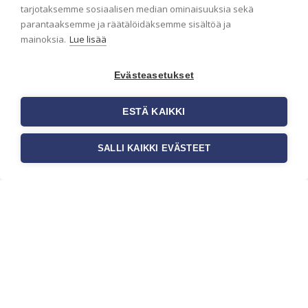
ensimmäisenä? Naputtele tiedot alas niin
tarjotaksemme sosiaalisen median ominaisuuksia sekä
pidämme sinut ajantasalla.
parantaaksemme ja räätälöidäksemme sisältöä ja
mainoksia.
Lue lisää
Evästeasetukset
ESTÄ KAIKKI
SALLI KAIKKI EVÄSTEET
c/o Suomen AM-Markkinointi Oy
Olemme kotimaisten tapettimarkkinoiden
edelläkävijänä ja tuomme kansainväliset
sisustus- ja tapettitrendit suomalaisiin koteihin.
Etsimme jatkuvasti uusia ideoita, inspiraatiota ja