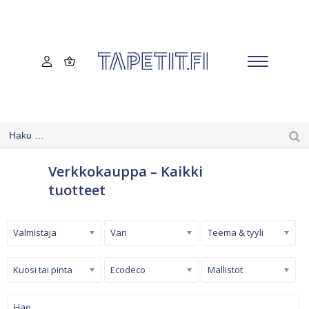
Verkkokauppa – Kaikki
tuotteet
Valmistaja
Väri
Teema & tyyli
Kuosi tai pinta
Ecodeco
Mallistot