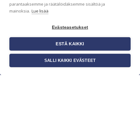
parantaaksemme ja räätälöidäksemme sisältöä ja
mainoksia.
Lue lisää
Evästeasetukset
ESTÄ KAIKKI
SALLI KAIKKI EVÄSTEET
c/o Suomen AM-Markkinointi Oy
Olemme kotimaisten tapettimarkkinoiden
edelläkävijänä ja tuomme kansainväliset
sisustus- ja tapettitrendit suomalaisiin koteihin.
Etsimme jatkuvasti uusia ideoita, inspiraatiota ja
trendejä kansainvälisiltä markkinoilta.
Rekisteriseloste
Toimitusehdot
Brandtool