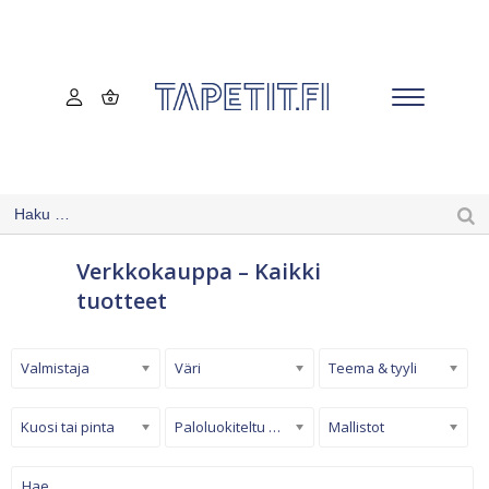
Verkkokauppa – Kaikki
tuotteet
Valmistaja
Väri
Teema & tyyli
Kuosi tai pinta
Paloluokiteltu tapetti
Mallistot