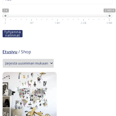
2 €
2 980 €
2
747
1 491
2 236
2 980
Tyhjennä
valinnat
Etusivu
/ Shop