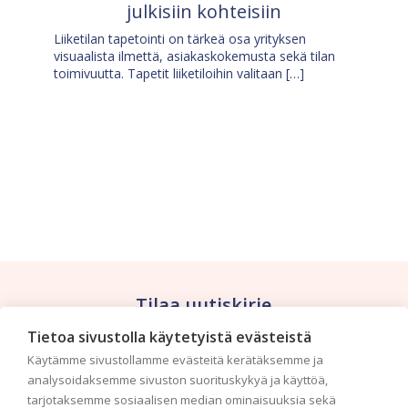
julkisiin kohteisiin
Liiketilan tapetointi on tärkeä osa yrityksen
visuaalista ilmettä, asiakaskokemusta sekä tilan
toimivuutta. Tapetit liiketiloihin valitaan […]
Tilaa uutiskirje
Tietoa sivustolla käytetyistä evästeistä
Haluaisitko nähdä uusimmat tapettimallistot heti
Käytämme sivustollamme evästeitä kerätäksemme ja
ensimmäisenä? Naputtele tiedot alas niin
analysoidaksemme sivuston suorituskykyä ja käyttöä,
pidämme sinut ajantasalla.
tarjotaksemme sosiaalisen median ominaisuuksia sekä