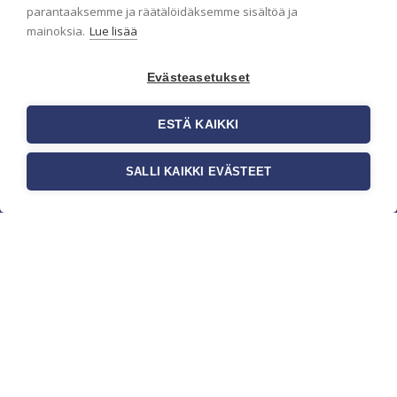
parantaaksemme ja räätälöidäksemme sisältöä ja
mainoksia.
Lue lisää
Evästeasetukset
ESTÄ KAIKKI
SALLI KAIKKI EVÄSTEET
c/o Suomen AM-Markkinointi Oy
Olemme kotimaisten tapettimarkkinoiden
edelläkävijänä ja tuomme kansainväliset
sisustus- ja tapettitrendit suomalaisiin koteihin.
Etsimme jatkuvasti uusia ideoita, inspiraatiota ja
trendejä kansainvälisiltä markkinoilta.
Rekisteriseloste
Toimitusehdot
Brandtool