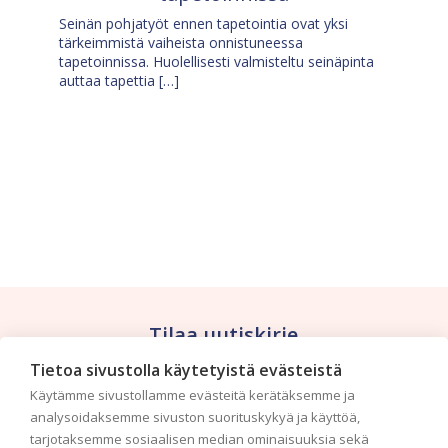
Seinän pohjatyöt ennen tapetointia ovat yksi
tärkeimmistä vaiheista onnistuneessa
tapetoinnissa. Huolellisesti valmisteltu seinäpinta
auttaa tapettia […]
Tilaa uutiskirje
Tietoa sivustolla käytetyistä evästeistä
Haluaisitko nähdä uusimmat tapettimallistot heti
Käytämme sivustollamme evästeitä kerätäksemme ja
ensimmäisenä? Naputtele tiedot alas niin
analysoidaksemme sivuston suorituskykyä ja käyttöä,
pidämme sinut ajantasalla.
tarjotaksemme sosiaalisen median ominaisuuksia sekä