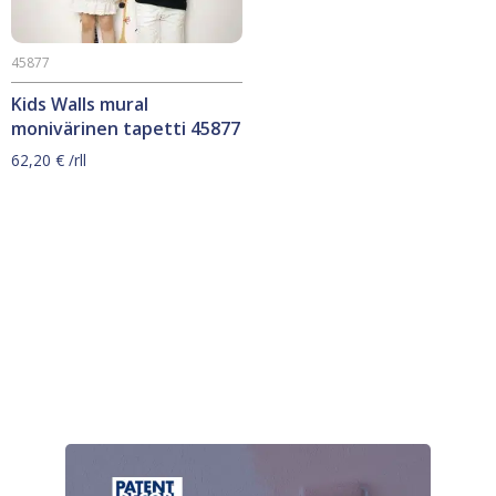
45877
Kids Walls mural
monivärinen tapetti 45877
62,20
€
/rll