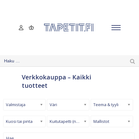
Verkkokauppa – Kaikki
tuotteet
Valmistaja
Väri
Teema & tyyli
Kuosi tai pinta
Kuitutapetti (non-woven)
Mallistot