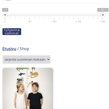
2 €
2 980 €
2
747
1 491
2 236
2 980
Tyhjennä
valinnat
Etusivu
/ Shop