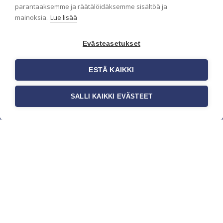
parantaaksemme ja räätälöidäksemme sisältöä ja
mainoksia.
Lue lisää
Evästeasetukset
ESTÄ KAIKKI
SALLI KAIKKI EVÄSTEET
c/o Suomen AM-Markkinointi Oy
Olemme kotimaisten tapettimarkkinoiden
edelläkävijänä ja tuomme kansainväliset
sisustus- ja tapettitrendit suomalaisiin koteihin.
Etsimme jatkuvasti uusia ideoita, inspiraatiota ja
trendejä kansainvälisiltä markkinoilta.
Rekisteriseloste
Toimitusehdot
Brandtool