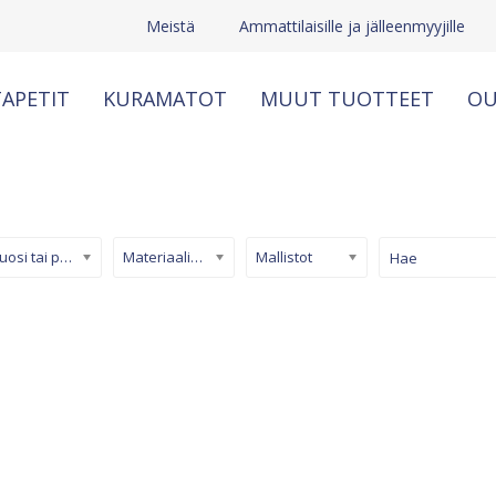
Meistä
Ammattilaisille ja jälleenmyyjille
APETIT
KURAMATOT
MUUT TUOTTEET
OU
Kuosi tai pinta
Materiaali/ tuotetyyppi
Mallistot