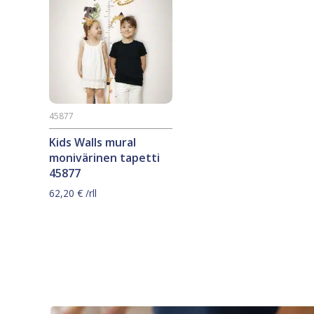
45877
Kids Walls mural
monivärinen tapetti
45877
62,20
€
/rll