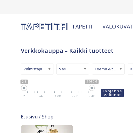
TAPETIT
VALOKUVAT
Verkkokauppa – Kaikki tuotteet
Valmistaja
Väri
Teema & tyyli
2 €
2 980 €
Tyhjennä
valinnat
2
747
1 491
2 236
2 980
Etusivu
/ Shop