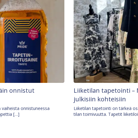
äin onnistut
Liiketilan tapetointi – 
julkisiin kohteisiin
ä vaiheista onnistuneessa
Liiketilan tapetointi on tärkeä 
apettia […]
tilan toimivuutta. Tapetit liiketilo