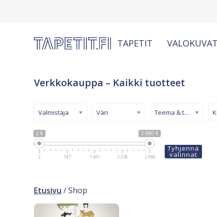
TAPETIT
VALOKUVAT
Verkkokauppa – Kaikki tuotteet
Valmistaja
Väri
Teema & tyyli
2 €
2 980 €
Tyhjennä
valinnat
2
747
1 491
2 236
2 980
Etusivu
/ Shop