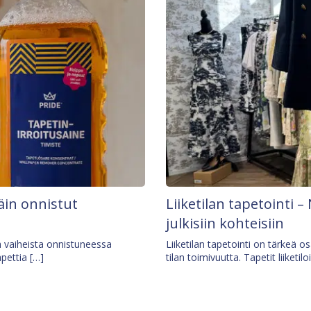
äin onnistut
Liiketilan tapetointi – 
julkisiin kohteisiin
ä vaiheista onnistuneessa
Liiketilan tapetointi on tärkeä 
apettia […]
tilan toimivuutta. Tapetit liiketilo