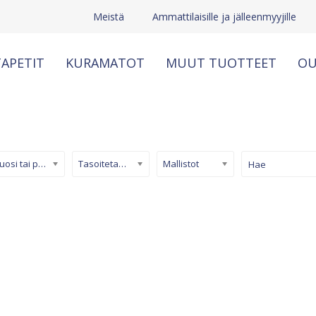
Meistä
Ammattilaisille ja jälleenmyyjille
APETIT
KURAMATOT
MUUT TUOTTEET
OU
Kuosi tai pinta
Tasoitetapetti
Mallistot