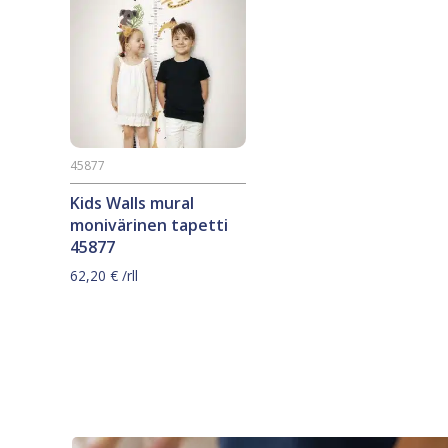
45877
Kids Walls mural
monivärinen tapetti
45877
62,20
€
/rll