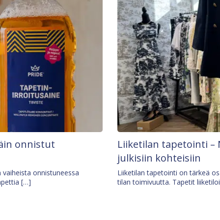
äin onnistut
Liiketilan tapetointi – 
julkisiin kohteisiin
ä vaiheista onnistuneessa
Liiketilan tapetointi on tärkeä 
apettia […]
tilan toimivuutta. Tapetit liiketilo