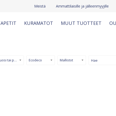
Meistä
Ammattilaisille ja jälleenmyyjille
APETIT
KURAMATOT
MUUT TUOTTEET
OU
Kuosi tai pinta
Ecodeco
Mallistot