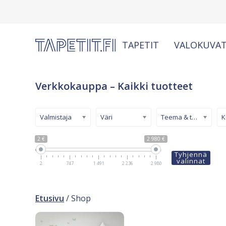
TAPETIT
VALOKUVAT
Verkkokauppa – Kaikki tuotteet
Valmistaja
Väri
Teema & tyyli
2 €
2 980 €
Tyhjennä
valinnat
2
747
1 491
2 236
2 980
Etusivu
/ Shop