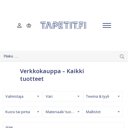
Verkkokauppa – Kaikki
tuotteet
Valmistaja
Väri
Teema & tyyli
Kuosi tai pinta
Materiaali/ tuotetyyppi
Mallistot