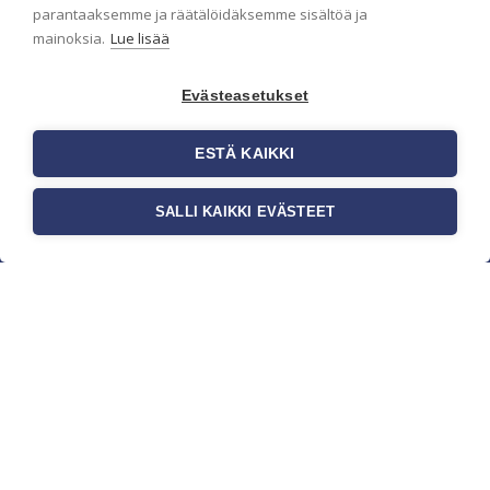
parantaaksemme ja räätälöidäksemme sisältöä ja
mainoksia.
Lue lisää
Evästeasetukset
ESTÄ KAIKKI
SALLI KAIKKI EVÄSTEET
c/o Suomen AM-Markkinointi Oy
Olemme kotimaisten tapettimarkkinoiden
edelläkävijänä ja tuomme kansainväliset
sisustus- ja tapettitrendit suomalaisiin koteihin.
Etsimme jatkuvasti uusia ideoita, inspiraatiota ja
trendejä kansainvälisiltä markkinoilta.
Rekisteriseloste
Toimitusehdot
Brandtool