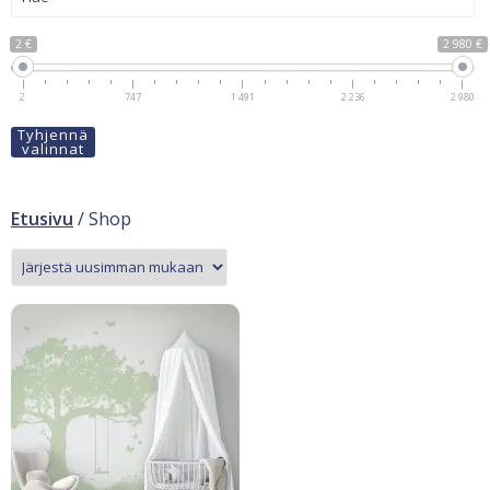
2 €
2 980 €
2
747
1 491
2 236
2 980
Tyhjennä
valinnat
Etusivu
/ Shop