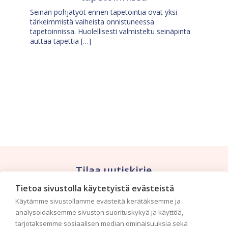
Seinän pohjatyöt ennen tapetointia ovat yksi
tärkeimmistä vaiheista onnistuneessa
tapetoinnissa. Huolellisesti valmisteltu seinäpinta
auttaa tapettia […]
Tilaa uutiskirje
Tietoa sivustolla käytetyistä evästeistä
Haluaisitko nähdä uusimmat tapettimallistot heti
Käytämme sivustollamme evästeitä kerätäksemme ja
ensimmäisenä? Naputtele tiedot alas niin
analysoidaksemme sivuston suorituskykyä ja käyttöä,
pidämme sinut ajantasalla.
tarjotaksemme sosiaalisen median ominaisuuksia sekä