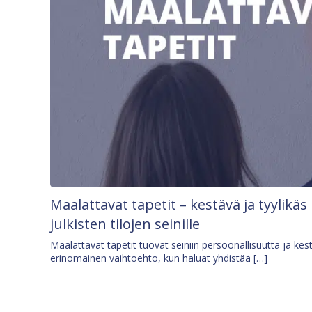
Maalattavat tapetit – kestävä ja tyylikäs
julkisten tilojen seinille
Maalattavat tapetit tuovat seiniin persoonallisuutta ja kes
erinomainen vaihtoehto, kun haluat yhdistää […]