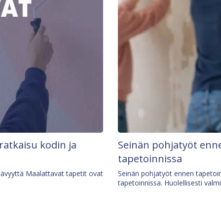
 ratkaisu kodin ja
Seinän pohjatyöt enne
tapetoinnissa
tävyyttä Maalattavat tapetit ovat
Seinän pohjatyöt ennen tapetoin
tapetoinnissa. Huolellisesti valm