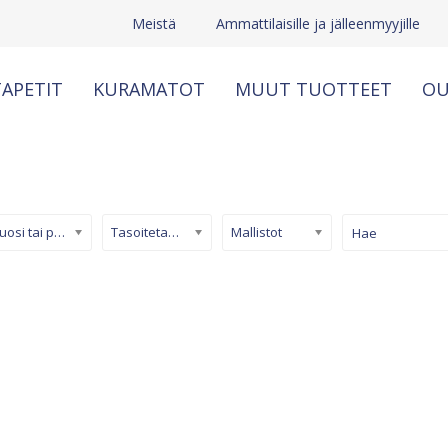
Meistä
Ammattilaisille ja jälleenmyyjille
APETIT
KURAMATOT
MUUT TUOTTEET
OU
Kuosi tai pinta
Tasoitetapetti
Mallistot