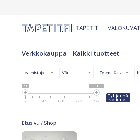
TAPETIT
VALOKUVAT
Verkkokauppa – Kaikki tuotteet
Valmistaja
Väri
Teema & tyyli
2 €
2 980 €
Tyhjennä
valinnat
2
747
1 491
2 236
2 980
Etusivu
/ Shop