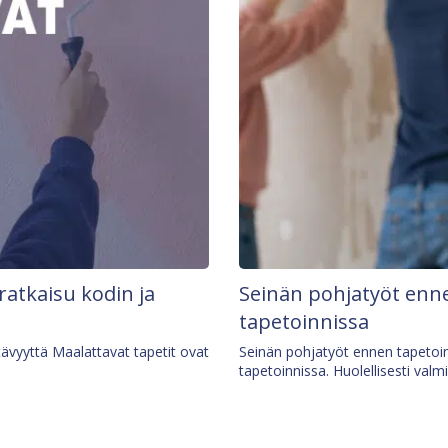
 ratkaisu kodin ja
Seinän pohjatyöt enne
tapetoinnissa
tävyyttä Maalattavat tapetit ovat
Seinän pohjatyöt ennen tapetoin
tapetoinnissa. Huolellisesti valm