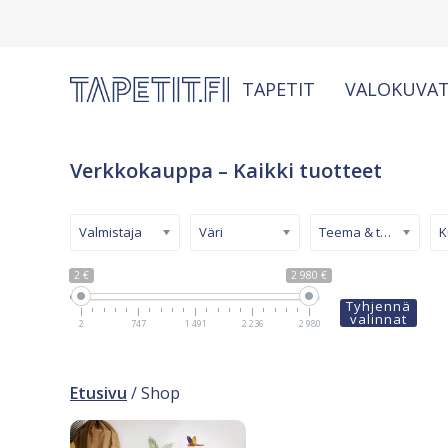
TAPETIT
VALOKUVAT
Verkkokauppa – Kaikki tuotteet
Valmistaja
Väri
Teema & tyyli
2 €
2 980 €
Tyhjennä
valinnat
2
747
1 491
2 236
2 980
Etusivu
/ Shop