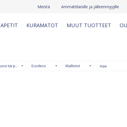
Meistä
Ammattilaisille ja jälleenmyyjille
APETIT
KURAMATOT
MUUT TUOTTEET
OU
Kuosi tai pinta
Ecodeco
Mallistot