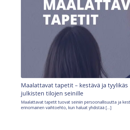
Maalattavat tapetit – kestävä ja tyylikäs
julkisten tilojen seinille
Maalattavat tapetit tuovat seiniin persoonallisuutta ja kes
erinomainen vaihtoehto, kun haluat yhdistää […]