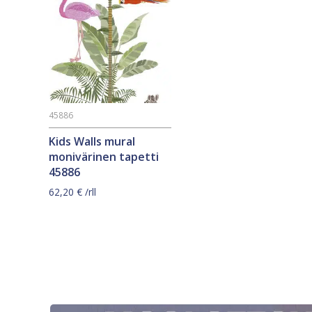
45886
Kids Walls mural
monivärinen tapetti
45886
62,20
€
/rll