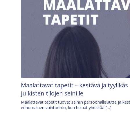
Maalattavat tapetit – kestävä ja tyylikäs
julkisten tilojen seinille
Maalattavat tapetit tuovat seiniin persoonallisuutta ja kes
erinomainen vaihtoehto, kun haluat yhdistää […]