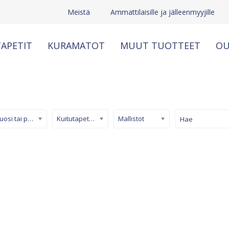
Meistä
Ammattilaisille ja jälleenmyyjille
APETIT
KURAMATOT
MUUT TUOTTEET
OU
Kuosi tai pinta
Kuitutapetti (non-woven)
Mallistot