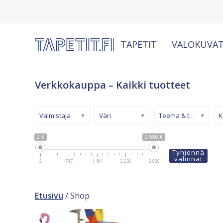
TAPETIT
VALOKUVAT
Verkkokauppa – Kaikki tuotteet
Valmistaja
Väri
Teema & tyyli
2 €
2 980 €
Tyhjennä
valinnat
2
747
1 491
2 236
2 980
Etusivu
/ Shop