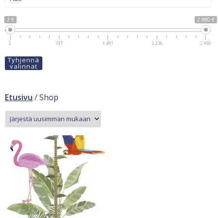
2 €
2 980 €
2
747
1 491
2 236
2 980
Tyhjennä
valinnat
Etusivu
/ Shop