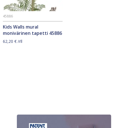
45886
Kids Walls mural
monivärinen tapetti 45886
62,20
€
/rll