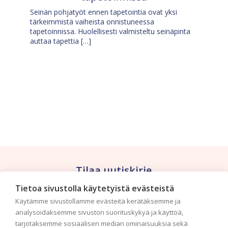
Seinän pohjatyöt ennen tapetointia ovat yksi
tärkeimmistä vaiheista onnistuneessa
tapetoinnissa. Huolellisesti valmisteltu seinäpinta
auttaa tapettia […]
Tilaa uutiskirje
Tietoa sivustolla käytetyistä evästeistä
Haluaisitko nähdä uusimmat tapettimallistot heti
Käytämme sivustollamme evästeitä kerätäksemme ja
ensimmäisenä? Naputtele tiedot alas niin
analysoidaksemme sivuston suorituskykyä ja käyttöä,
pidämme sinut ajantasalla.
tarjotaksemme sosiaalisen median ominaisuuksia sekä