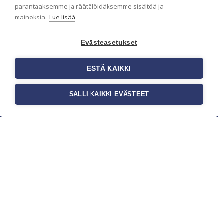
parantaaksemme ja räätälöidäksemme sisältöä ja
mainoksia.
Lue lisää
Evästeasetukset
ESTÄ KAIKKI
SALLI KAIKKI EVÄSTEET
c/o Suomen AM-Markkinointi Oy
Olemme kotimaisten tapettimarkkinoiden
edelläkävijänä ja tuomme kansainväliset
sisustus- ja tapettitrendit suomalaisiin koteihin.
Etsimme jatkuvasti uusia ideoita, inspiraatiota ja
trendejä kansainvälisiltä markkinoilta.
Rekisteriseloste
Toimitusehdot
Brandtool