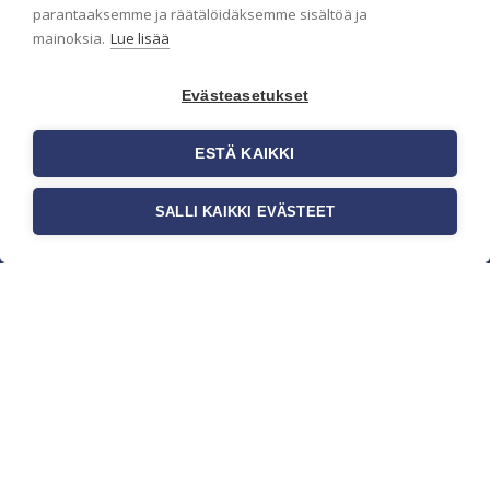
parantaaksemme ja räätälöidäksemme sisältöä ja
mainoksia.
Lue lisää
Evästeasetukset
ESTÄ KAIKKI
SALLI KAIKKI EVÄSTEET
c/o Suomen AM-Markkinointi Oy
Olemme kotimaisten tapettimarkkinoiden
edelläkävijänä ja tuomme kansainväliset
sisustus- ja tapettitrendit suomalaisiin koteihin.
Etsimme jatkuvasti uusia ideoita, inspiraatiota ja
trendejä kansainvälisiltä markkinoilta.
Rekisteriseloste
Toimitusehdot
Brandtool