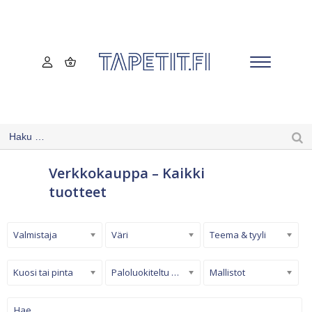
Verkkokauppa – Kaikki
tuotteet
Valmistaja
Väri
Teema & tyyli
Kuosi tai pinta
Paloluokiteltu tapetti
Mallistot