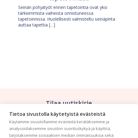
Seinän pohjatyöt ennen tapetointia ovat yksi
tärkeimmistä vaiheista onnistuneessa
tapetoinnissa. Huolellisesti valmisteltu seinäpinta
auttaa tapettia […]
Tilaa uutiskirje
Tietoa sivustolla käytetyistä evästeistä
Haluaisitko nähdä uusimmat tapettimallistot heti
Käytämme sivustollamme evästeitä kerätäksemme ja
ensimmäisenä? Naputtele tiedot alas niin
analysoidaksemme sivuston suorituskykyä ja käyttöä,
pidämme sinut ajantasalla.
tarjotaksemme sosiaalisen median ominaisuuksia sekä