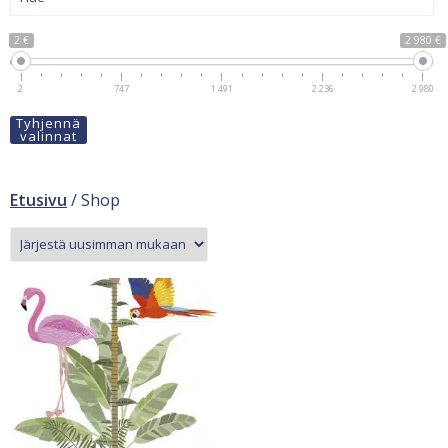
2 €
2 980 €
2
747
1 491
2 236
2 980
Tyhjennä
valinnat
Etusivu
/ Shop