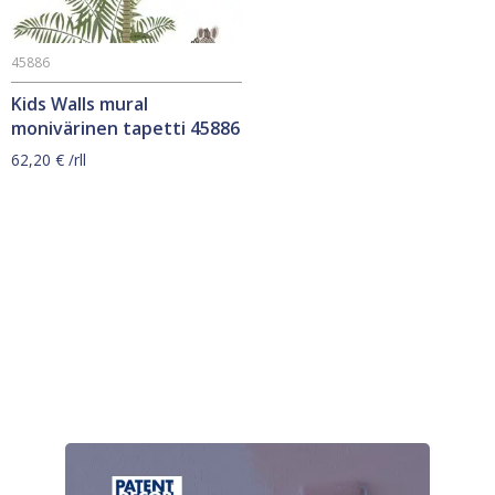
45886
Kids Walls mural
monivärinen tapetti 45886
62,20
€
/rll