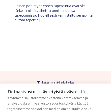
Seinän pohjatyöt ennen tapetointia ovat yksi
tärkeimmistä vaiheista onnistuneessa
tapetoinnissa. Huolellisesti valmisteltu seinäpinta
auttaa tapettia […]
Tilaa uutiskirje
Tietoa sivustolla käytetyistä evästeistä
Haluaisitko nähdä uusimmat tapettimallistot heti
Käytämme sivustollamme evästeitä kerätäksemme ja
ensimmäisenä? Naputtele tiedot alas niin
analysoidaksemme sivuston suorituskykyä ja käyttöä,
pidämme sinut ajantasalla.
tarjotaksemme sosiaalisen median ominaisuuksia sekä