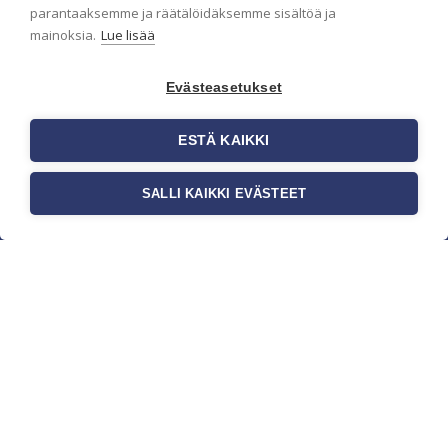
parantaaksemme ja räätälöidäksemme sisältöä ja
mainoksia.
Lue lisää
Evästeasetukset
ESTÄ KAIKKI
SALLI KAIKKI EVÄSTEET
c/o Suomen AM-Markkinointi Oy
Olemme kotimaisten tapettimarkkinoiden
edelläkävijänä ja tuomme kansainväliset
sisustus- ja tapettitrendit suomalaisiin koteihin.
Etsimme jatkuvasti uusia ideoita, inspiraatiota ja
trendejä kansainvälisiltä markkinoilta.
Rekisteriseloste
Toimitusehdot
Brandtool