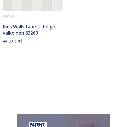
82260
Kids Walls tapetti beige,
valkoinen 82260
44,00
€
/rll