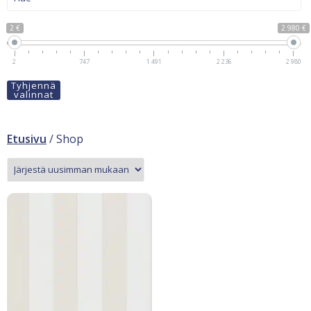
2 €
2 980 €
2
747
1 491
2 236
2 980
Tyhjennä
valinnat
Etusivu
/ Shop