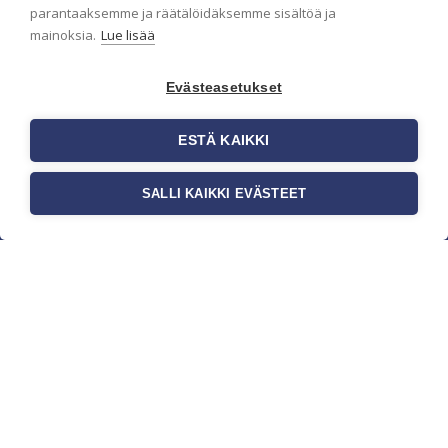
parantaaksemme ja räätälöidäksemme sisältöä ja
mainoksia.
Lue lisää
Evästeasetukset
ESTÄ KAIKKI
SALLI KAIKKI EVÄSTEET
c/o Suomen AM-Markkinointi Oy
Olemme kotimaisten tapettimarkkinoiden
edelläkävijänä ja tuomme kansainväliset
sisustus- ja tapettitrendit suomalaisiin koteihin.
Etsimme jatkuvasti uusia ideoita, inspiraatiota ja
trendejä kansainvälisiltä markkinoilta.
Rekisteriseloste
Toimitusehdot
Brandtool