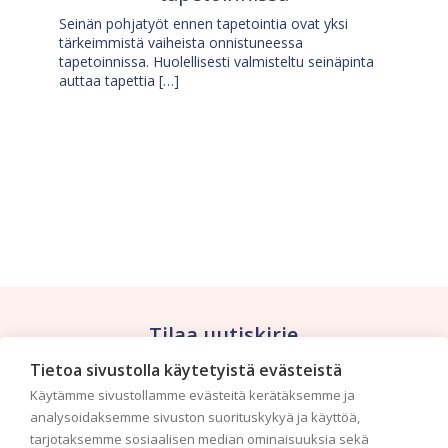
Seinän pohjatyöt ennen tapetointia ovat yksi
tärkeimmistä vaiheista onnistuneessa
tapetoinnissa. Huolellisesti valmisteltu seinäpinta
auttaa tapettia […]
Tilaa uutiskirje
Tietoa sivustolla käytetyistä evästeistä
Haluaisitko nähdä uusimmat tapettimallistot heti
Käytämme sivustollamme evästeitä kerätäksemme ja
ensimmäisenä? Naputtele tiedot alas niin
analysoidaksemme sivuston suorituskykyä ja käyttöä,
pidämme sinut ajantasalla.
tarjotaksemme sosiaalisen median ominaisuuksia sekä