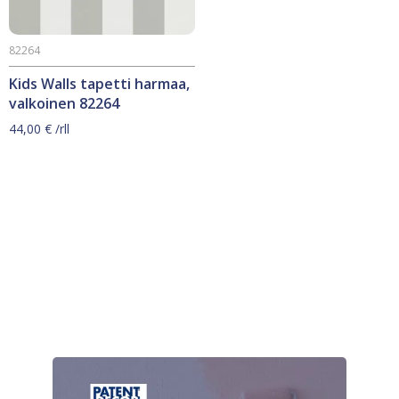
82264
Kids Walls tapetti harmaa,
valkoinen 82264
44,00
€
/rll