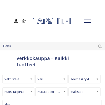
Verkkokauppa – Kaikki
tuotteet
Valmistaja
Väri
Teema & tyyli
Kuosi tai pinta
Kuitutapetti (non-woven)
Mallistot