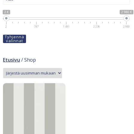
2 €
2 980 €
2
747
1 491
2 236
2 980
Tyhjennä
valinnat
Etusivu
/ Shop