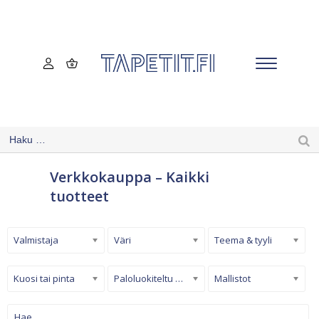
Verkkokauppa – Kaikki
tuotteet
Valmistaja
Väri
Teema & tyyli
Kuosi tai pinta
Paloluokiteltu tapetti
Mallistot