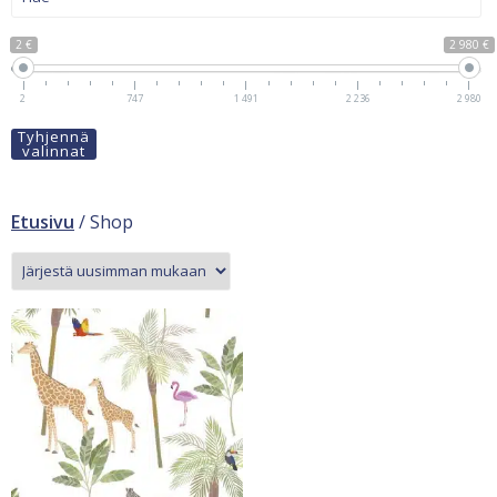
2 €
2 980 €
2
747
1 491
2 236
2 980
Tyhjennä
valinnat
Etusivu
/ Shop