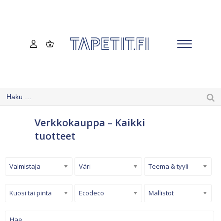
Verkkokauppa – Kaikki
tuotteet
Valmistaja
Väri
Teema & tyyli
Kuosi tai pinta
Ecodeco
Mallistot