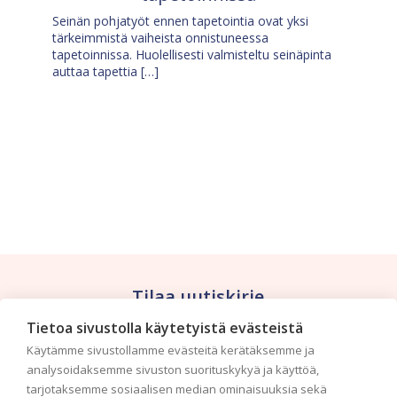
Seinän pohjatyöt ennen tapetointia ovat yksi
tärkeimmistä vaiheista onnistuneessa
tapetoinnissa. Huolellisesti valmisteltu seinäpinta
auttaa tapettia […]
Tilaa uutiskirje
Tietoa sivustolla käytetyistä evästeistä
Haluaisitko nähdä uusimmat tapettimallistot heti
Käytämme sivustollamme evästeitä kerätäksemme ja
ensimmäisenä? Naputtele tiedot alas niin
analysoidaksemme sivuston suorituskykyä ja käyttöä,
pidämme sinut ajantasalla.
tarjotaksemme sosiaalisen median ominaisuuksia sekä