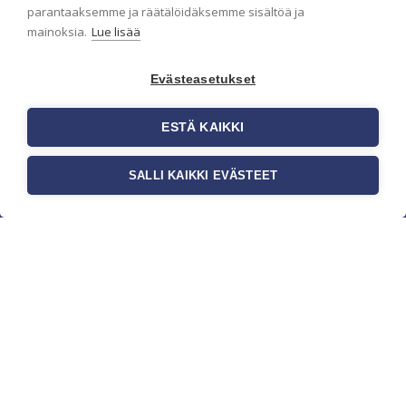
parantaaksemme ja räätälöidäksemme sisältöä ja
mainoksia.
Lue lisää
Evästeasetukset
ESTÄ KAIKKI
SALLI KAIKKI EVÄSTEET
c/o Suomen AM-Markkinointi Oy
Olemme kotimaisten tapettimarkkinoiden
edelläkävijänä ja tuomme kansainväliset
sisustus- ja tapettitrendit suomalaisiin koteihin.
Etsimme jatkuvasti uusia ideoita, inspiraatiota ja
trendejä kansainvälisiltä markkinoilta.
Rekisteriseloste
Toimitusehdot
Brandtool