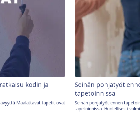
 ratkaisu kodin ja
Seinän pohjatyöt enne
tapetoinnissa
tävyyttä Maalattavat tapetit ovat
Seinän pohjatyöt ennen tapetoin
tapetoinnissa. Huolellisesti valm