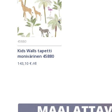
45880
Kids Walls tapetti
monivärinen 45880
143,10
€
/rll