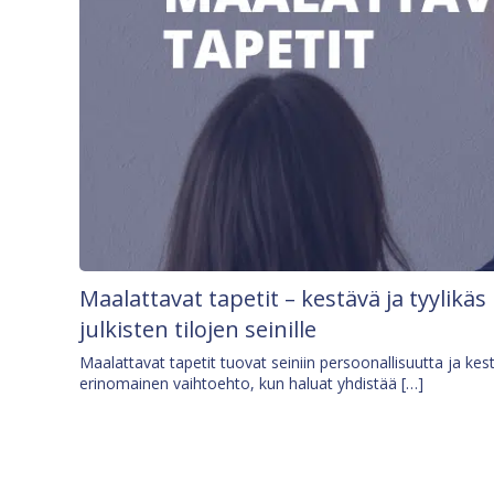
Maalattavat tapetit – kestävä ja tyylikäs
julkisten tilojen seinille
Maalattavat tapetit tuovat seiniin persoonallisuutta ja kes
erinomainen vaihtoehto, kun haluat yhdistää […]