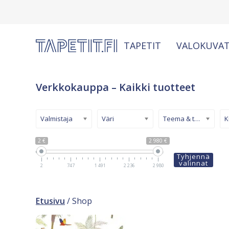
TAPETIT
VALOKUVAT
Verkkokauppa – Kaikki tuotteet
Valmistaja
Väri
Teema & tyyli
2 €
2 980 €
Tyhjennä
valinnat
2
747
1 491
2 236
2 980
Etusivu
/ Shop