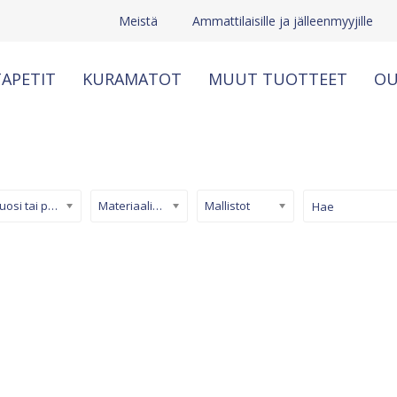
Meistä
Ammattilaisille ja jälleenmyyjille
APETIT
KURAMATOT
MUUT TUOTTEET
OU
Kuosi tai pinta
Materiaali/ tuotetyyppi
Mallistot