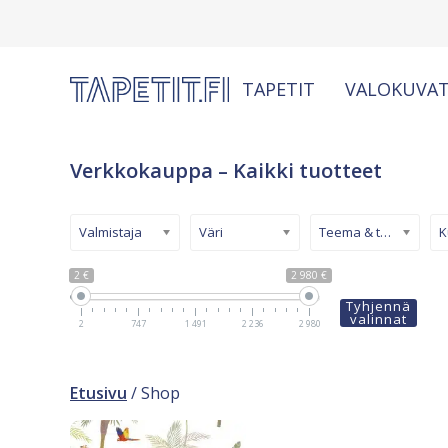
TAPETIT
VALOKUVAT
Verkkokauppa – Kaikki tuotteet
Valmistaja
Väri
Teema & tyyli
2 €
2 980 €
Tyhjennä
valinnat
2
747
1 491
2 236
2 980
Etusivu
/ Shop