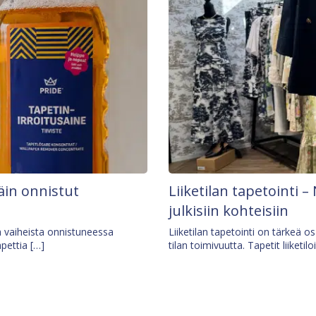
äin onnistut
Liiketilan tapetointi – 
julkisiin kohteisiin
ä vaiheista onnistuneessa
Liiketilan tapetointi on tärkeä 
apettia […]
tilan toimivuutta. Tapetit liiketilo