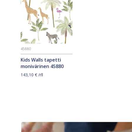
45880
Kids Walls tapetti
monivärinen 45880
143,10
€
/rll