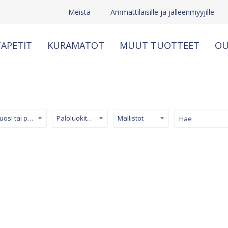
Meistä
Ammattilaisille ja jälleenmyyjille
APETIT
KURAMATOT
MUUT TUOTTEET
OU
Kuosi tai pinta
Paloluokiteltu tapetti
Mallistot