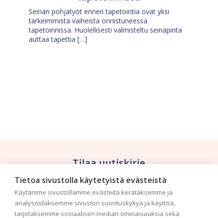
Seinän pohjatyöt ennen tapetointia ovat yksi
tärkeimmistä vaiheista onnistuneessa
tapetoinnissa. Huolellisesti valmisteltu seinäpinta
auttaa tapettia […]
Tilaa uutiskirje
Tietoa sivustolla käytetyistä evästeistä
Haluaisitko nähdä uusimmat tapettimallistot heti
Käytämme sivustollamme evästeitä kerätäksemme ja
ensimmäisenä? Naputtele tiedot alas niin
analysoidaksemme sivuston suorituskykyä ja käyttöä,
pidämme sinut ajantasalla.
tarjotaksemme sosiaalisen median ominaisuuksia sekä