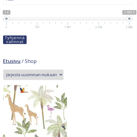
2 €
2 980 €
2
747
1 491
2 236
2 980
Tyhjennä
valinnat
Etusivu
/ Shop