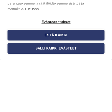
parantaaksemme ja räätälöidäksemme sisältöä ja
mainoksia.
Lue lisää
Evästeasetukset
ESTÄ KAIKKI
SALLI KAIKKI EVÄSTEET
c/o Suomen AM-Markkinointi Oy
Olemme kotimaisten tapettimarkkinoiden
edelläkävijänä ja tuomme kansainväliset
sisustus- ja tapettitrendit suomalaisiin koteihin.
Etsimme jatkuvasti uusia ideoita, inspiraatiota ja
trendejä kansainvälisiltä markkinoilta.
Rekisteriseloste
Toimitusehdot
Brandtool