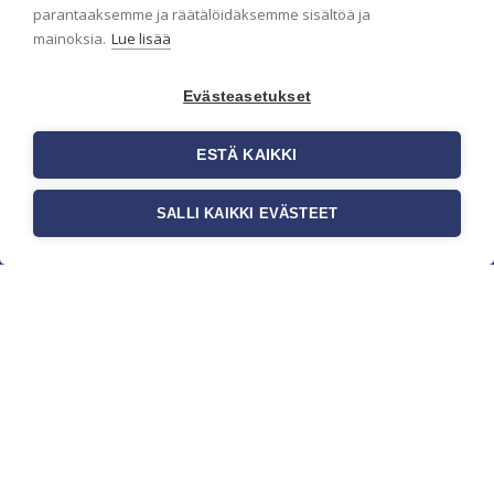
parantaaksemme ja räätälöidäksemme sisältöä ja
mainoksia.
Lue lisää
Evästeasetukset
ESTÄ KAIKKI
SALLI KAIKKI EVÄSTEET
c/o Suomen AM-Markkinointi Oy
Olemme kotimaisten tapettimarkkinoiden
edelläkävijänä ja tuomme kansainväliset
sisustus- ja tapettitrendit suomalaisiin koteihin.
Etsimme jatkuvasti uusia ideoita, inspiraatiota ja
trendejä kansainvälisiltä markkinoilta.
Rekisteriseloste
Toimitusehdot
Brandtool