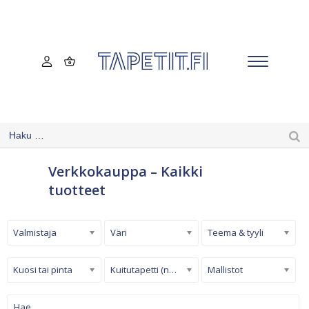
Verkkokauppa – Kaikki
tuotteet
Valmistaja
Väri
Teema & tyyli
Kuosi tai pinta
Kuitutapetti (non-woven)
Mallistot