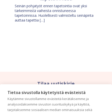
Seinän pohjatyöt ennen tapetointia ovat yksi
tärkeimmistä vaiheista onnistuneessa
tapetoinnissa. Huolellisesti valmisteltu seinäpinta
auttaa tapettia […]
Tilaa uutiskirje
Tietoa sivustolla käytetyistä evästeistä
Haluaisitko nähdä uusimmat tapettimallistot heti
Käytämme sivustollamme evästeitä kerätäksemme ja
ensimmäisenä? Naputtele tiedot alas niin
analysoidaksemme sivuston suorituskykyä ja käyttöä,
pidämme sinut ajantasalla.
tarjotaksemme sosiaalisen median ominaisuuksia sekä