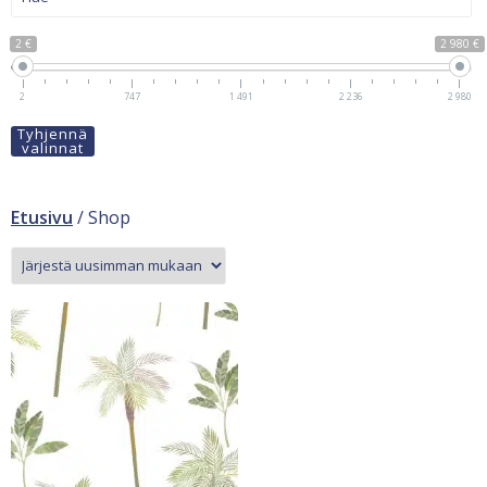
2 €
2 980 €
2
747
1 491
2 236
2 980
Tyhjennä
valinnat
Etusivu
/ Shop