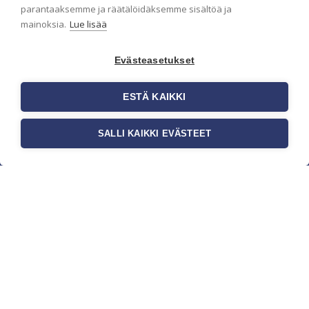
parantaaksemme ja räätälöidäksemme sisältöä ja
mainoksia.
Lue lisää
Evästeasetukset
ESTÄ KAIKKI
SALLI KAIKKI EVÄSTEET
c/o Suomen AM-Markkinointi Oy
Olemme kotimaisten tapettimarkkinoiden
edelläkävijänä ja tuomme kansainväliset
sisustus- ja tapettitrendit suomalaisiin koteihin.
Etsimme jatkuvasti uusia ideoita, inspiraatiota ja
trendejä kansainvälisiltä markkinoilta.
Rekisteriseloste
Toimitusehdot
Brandtool