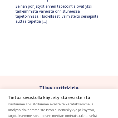
Seinän pohjatyöt ennen tapetointia ovat yksi
tärkeimmistä vaiheista onnistuneessa
tapetoinnissa. Huolellisesti valmisteltu seinäpinta
auttaa tapettia […]
Tilaa uutiskirje
Tietoa sivustolla käytetyistä evästeistä
Haluaisitko nähdä uusimmat tapettimallistot heti
Käytämme sivustollamme evästeitä kerätäksemme ja
ensimmäisenä? Naputtele tiedot alas niin
analysoidaksemme sivuston suorituskykyä ja käyttöä,
pidämme sinut ajantasalla.
tarjotaksemme sosiaalisen median ominaisuuksia sekä