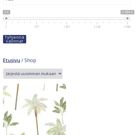
2 €
2 980 €
2
747
1 491
2 236
2 980
Tyhjennä
valinnat
Etusivu
/ Shop