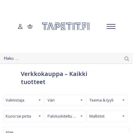
Verkkokauppa – Kaikki
tuotteet
Valmistaja
Väri
Teema & tyyli
Kuosi tai pinta
Paloluokiteltu tapetti
Mallistot