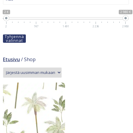
2 €
2 980 €
2
747
1 491
2 236
2 980
Tyhjennä
valinnat
Etusivu
/ Shop