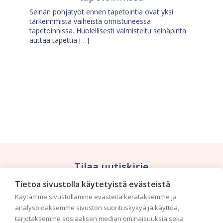
Seinän pohjatyöt ennen tapetointia ovat yksi
tärkeimmistä vaiheista onnistuneessa
tapetoinnissa. Huolellisesti valmisteltu seinäpinta
auttaa tapettia […]
Tilaa uutiskirje
Tietoa sivustolla käytetyistä evästeistä
Haluaisitko nähdä uusimmat tapettimallistot heti
Käytämme sivustollamme evästeitä kerätäksemme ja
ensimmäisenä? Naputtele tiedot alas niin
analysoidaksemme sivuston suorituskykyä ja käyttöä,
pidämme sinut ajantasalla.
tarjotaksemme sosiaalisen median ominaisuuksia sekä