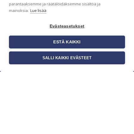
parantaaksemme ja räätälöidäksemme sisältöä ja
mainoksia.
Lue lisää
Evästeasetukset
ESTÄ KAIKKI
SALLI KAIKKI EVÄSTEET
c/o Suomen AM-Markkinointi Oy
Olemme kotimaisten tapettimarkkinoiden
edelläkävijänä ja tuomme kansainväliset
sisustus- ja tapettitrendit suomalaisiin koteihin.
Etsimme jatkuvasti uusia ideoita, inspiraatiota ja
trendejä kansainvälisiltä markkinoilta.
Rekisteriseloste
Toimitusehdot
Brandtool