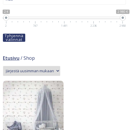
2 €
2 980 €
2
747
1 491
2 236
2 980
Tyhjennä
valinnat
Etusivu
/ Shop