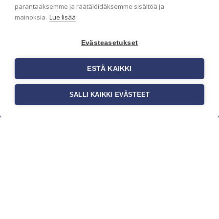
parantaaksemme ja räätälöidäksemme sisältöä ja
mainoksia.
Lue lisää
Evästeasetukset
ESTÄ KAIKKI
SALLI KAIKKI EVÄSTEET
c/o Suomen AM-Markkinointi Oy
Olemme kotimaisten tapettimarkkinoiden
edelläkävijänä ja tuomme kansainväliset
sisustus- ja tapettitrendit suomalaisiin koteihin.
Etsimme jatkuvasti uusia ideoita, inspiraatiota ja
trendejä kansainvälisiltä markkinoilta.
Rekisteriseloste
Toimitusehdot
Brandtool