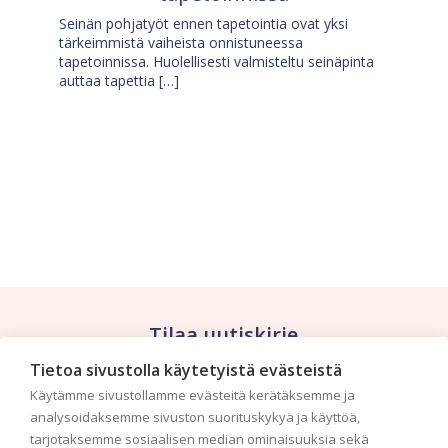
Seinän pohjatyöt ennen tapetointia ovat yksi
tärkeimmistä vaiheista onnistuneessa
tapetoinnissa. Huolellisesti valmisteltu seinäpinta
auttaa tapettia […]
Tilaa uutiskirje
Tietoa sivustolla käytetyistä evästeistä
Haluaisitko nähdä uusimmat tapettimallistot heti
Käytämme sivustollamme evästeitä kerätäksemme ja
ensimmäisenä? Naputtele tiedot alas niin
analysoidaksemme sivuston suorituskykyä ja käyttöä,
pidämme sinut ajantasalla.
tarjotaksemme sosiaalisen median ominaisuuksia sekä