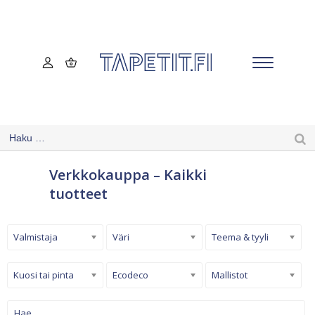
Verkkokauppa – Kaikki
tuotteet
Valmistaja
Väri
Teema & tyyli
Kuosi tai pinta
Ecodeco
Mallistot