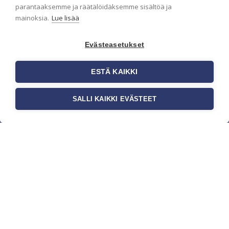
parantaaksemme ja räätälöidäksemme sisältöä ja
mainoksia.
Lue lisää
Evästeasetukset
ESTÄ KAIKKI
SALLI KAIKKI EVÄSTEET
c/o Suomen AM-Markkinointi Oy
Olemme kotimaisten tapettimarkkinoiden
edelläkävijänä ja tuomme kansainväliset
sisustus- ja tapettitrendit suomalaisiin koteihin.
Etsimme jatkuvasti uusia ideoita, inspiraatiota ja
trendejä kansainvälisiltä markkinoilta.
Rekisteriseloste
Toimitusehdot
Brandtool