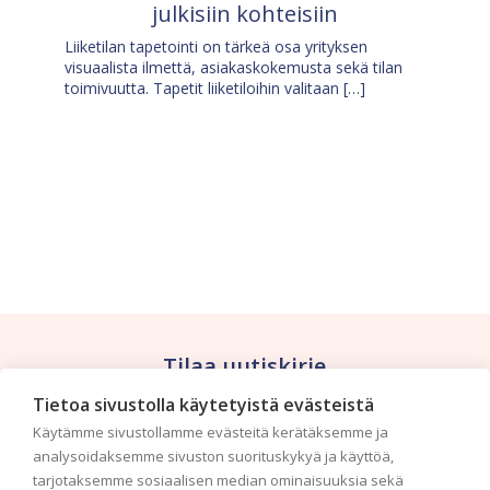
julkisiin kohteisiin
Liiketilan tapetointi on tärkeä osa yrityksen
visuaalista ilmettä, asiakaskokemusta sekä tilan
toimivuutta. Tapetit liiketiloihin valitaan […]
Tilaa uutiskirje
Tietoa sivustolla käytetyistä evästeistä
Haluaisitko nähdä uusimmat tapettimallistot heti
Käytämme sivustollamme evästeitä kerätäksemme ja
ensimmäisenä? Naputtele tiedot alas niin
analysoidaksemme sivuston suorituskykyä ja käyttöä,
pidämme sinut ajantasalla.
tarjotaksemme sosiaalisen median ominaisuuksia sekä