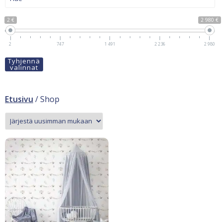
2 €
2 980 €
2
747
1 491
2 236
2 980
Tyhjennä
valinnat
Etusivu
/ Shop