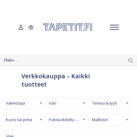
Verkkokauppa – Kaikki
tuotteet
Valmistaja
Väri
Teema & tyyli
Kuosi tai pinta
Paloluokiteltu tapetti
Mallistot