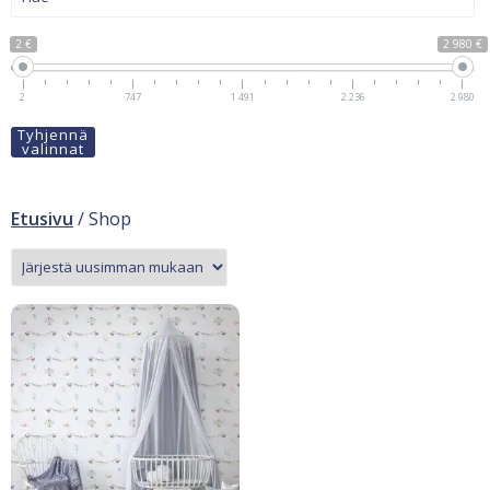
2 €
2 980 €
2
747
1 491
2 236
2 980
Tyhjennä
valinnat
Etusivu
/ Shop