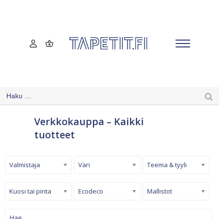
Verkkokauppa – Kaikki
tuotteet
Valmistaja
Väri
Teema & tyyli
Kuosi tai pinta
Ecodeco
Mallistot