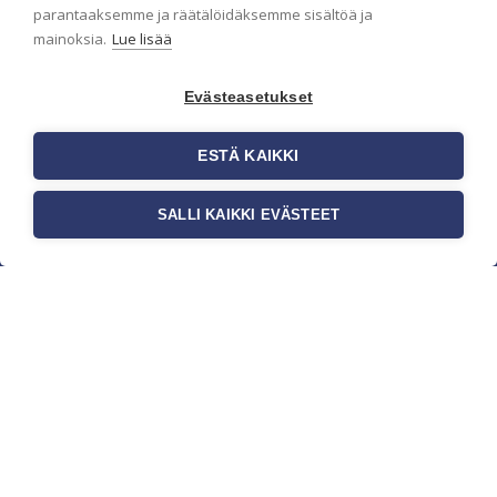
parantaaksemme ja räätälöidäksemme sisältöä ja
mainoksia.
Lue lisää
Evästeasetukset
ESTÄ KAIKKI
SALLI KAIKKI EVÄSTEET
c/o Suomen AM-Markkinointi Oy
Olemme kotimaisten tapettimarkkinoiden
edelläkävijänä ja tuomme kansainväliset
sisustus- ja tapettitrendit suomalaisiin koteihin.
Etsimme jatkuvasti uusia ideoita, inspiraatiota ja
trendejä kansainvälisiltä markkinoilta.
Rekisteriseloste
Toimitusehdot
Brandtool