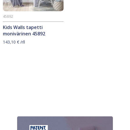
45892
Kids Walls tapetti
monivärinen 45892
143,10
€
/rll