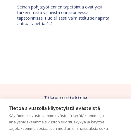
Seinän pohjatyöt ennen tapetointia ovat yksi
tärkeimmistä vaiheista onnistuneessa
tapetoinnissa. Huolellisesti valmisteltu seinäpinta
auttaa tapettia […]
Tilaa uutiskirje
Tietoa sivustolla käytetyistä evästeistä
Haluaisitko nähdä uusimmat tapettimallistot heti
Käytämme sivustollamme evästeitä kerätäksemme ja
ensimmäisenä? Naputtele tiedot alas niin
analysoidaksemme sivuston suorituskykyä ja käyttöä,
pidämme sinut ajantasalla.
tarjotaksemme sosiaalisen median ominaisuuksia sekä