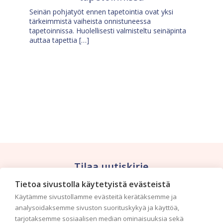
Seinän pohjatyöt ennen tapetointia ovat yksi
tärkeimmistä vaiheista onnistuneessa
tapetoinnissa. Huolellisesti valmisteltu seinäpinta
auttaa tapettia […]
Tilaa uutiskirje
Tietoa sivustolla käytetyistä evästeistä
Haluaisitko nähdä uusimmat tapettimallistot heti
Käytämme sivustollamme evästeitä kerätäksemme ja
ensimmäisenä? Naputtele tiedot alas niin
analysoidaksemme sivuston suorituskykyä ja käyttöä,
pidämme sinut ajantasalla.
tarjotaksemme sosiaalisen median ominaisuuksia sekä