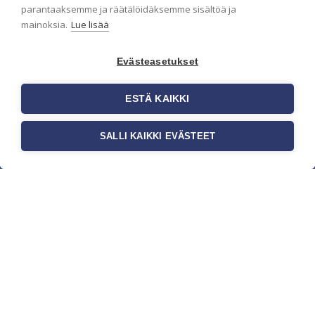
parantaaksemme ja räätälöidäksemme sisältöä ja
mainoksia.
Lue lisää
Evästeasetukset
ESTÄ KAIKKI
SALLI KAIKKI EVÄSTEET
c/o Suomen AM-Markkinointi Oy
Olemme kotimaisten tapettimarkkinoiden
edelläkävijänä ja tuomme kansainväliset
sisustus- ja tapettitrendit suomalaisiin koteihin.
Etsimme jatkuvasti uusia ideoita, inspiraatiota ja
trendejä kansainvälisiltä markkinoilta.
Rekisteriseloste
Toimitusehdot
Brandtool