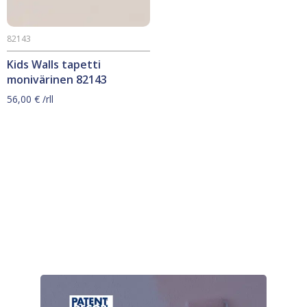
82143
Kids Walls tapetti
monivärinen 82143
56,00
€
/rll