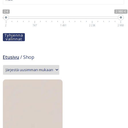
2 €
2 980 €
2
747
1 491
2 236
2 980
Tyhjennä
valinnat
Etusivu
/ Shop