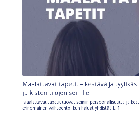
Maalattavat tapetit – kestävä ja tyylikäs
julkisten tilojen seinille
Maalattavat tapetit tuovat seiniin persoonallisuutta ja kes
erinomainen vaihtoehto, kun haluat yhdistää […]