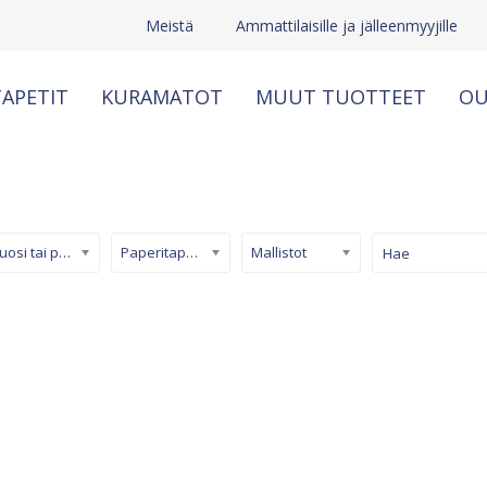
Meistä
Ammattilaisille ja jälleenmyyjille
APETIT
KURAMATOT
MUUT TUOTTEET
OU
Kuosi tai pinta
Paperitapetti
Mallistot