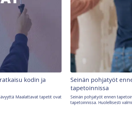
 ratkaisu kodin ja
Seinän pohjatyöt enne
tapetoinnissa
tävyyttä Maalattavat tapetit ovat
Seinän pohjatyöt ennen tapetoin
tapetoinnissa. Huolellisesti valm