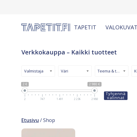
TAPETIT
VALOKUVAT
Verkkokauppa – Kaikki tuotteet
Valmistaja
Väri
Teema & tyyli
2 €
2 980 €
Tyhjennä
valinnat
2
747
1 491
2 236
2 980
Etusivu
/ Shop