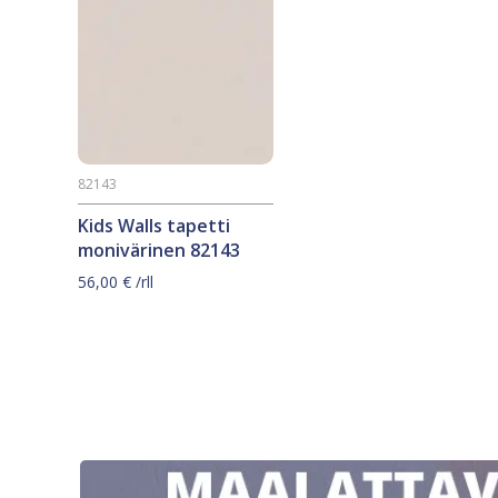
82143
Kids Walls tapetti
monivärinen 82143
56,00
€
/rll