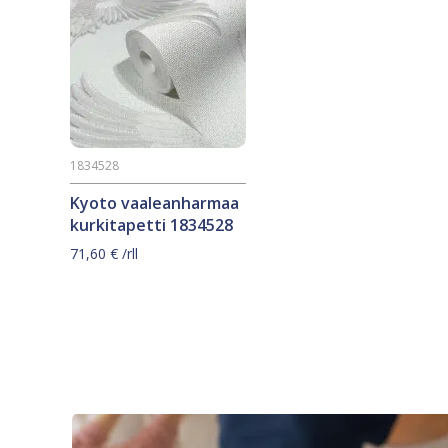
1834528
Kyoto vaaleanharmaa
kurkitapetti 1834528
71,60
€
/rll