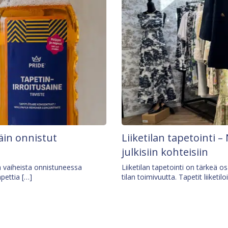
äin onnistut
Liiketilan tapetointi – 
julkisiin kohteisiin
ä vaiheista onnistuneessa
Liiketilan tapetointi on tärkeä 
apettia […]
tilan toimivuutta. Tapetit liiketilo