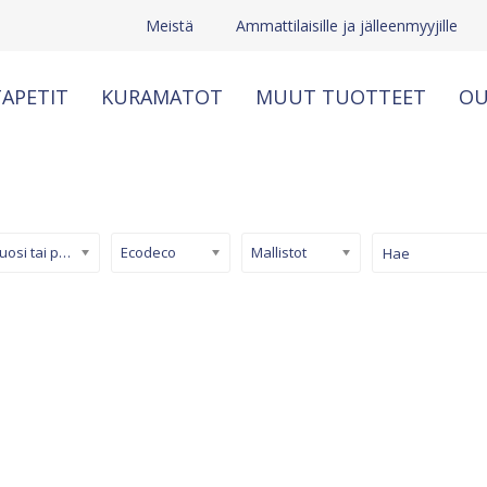
Meistä
Ammattilaisille ja jälleenmyyjille
APETIT
KURAMATOT
MUUT TUOTTEET
OU
Kuosi tai pinta
Ecodeco
Mallistot