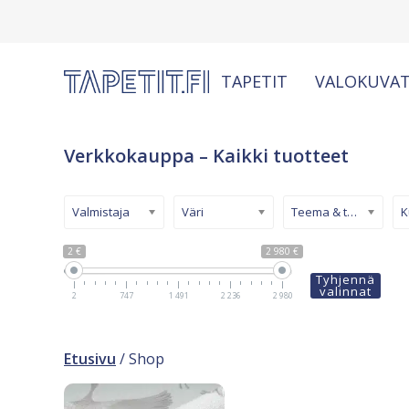
TAPETIT
VALOKUVAT
Verkkokauppa – Kaikki tuotteet
Valmistaja
Väri
Teema & tyyli
2 €
2 980 €
Tyhjennä
valinnat
2
747
1 491
2 236
2 980
Etusivu
/ Shop