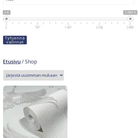
2 €
2 980 €
2
747
1 491
2 236
2 980
Tyhjennä
valinnat
Etusivu
/ Shop