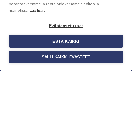
parantaaksemme ja räätälöidäksemme sisältöä ja
mainoksia.
Lue lisää
Evästeasetukset
ESTÄ KAIKKI
SALLI KAIKKI EVÄSTEET
c/o Suomen AM-Markkinointi Oy
Olemme kotimaisten tapettimarkkinoiden
edelläkävijänä ja tuomme kansainväliset
sisustus- ja tapettitrendit suomalaisiin koteihin.
Etsimme jatkuvasti uusia ideoita, inspiraatiota ja
trendejä kansainvälisiltä markkinoilta.
Rekisteriseloste
Toimitusehdot
Brandtool