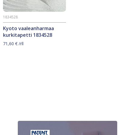
1834528
Kyoto vaaleanharmaa
kurkitapetti 1834528
71,60
€
/rll