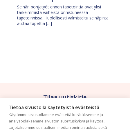
Seinän pohjatyöt ennen tapetointia ovat yksi
tärkeimmistä vaiheista onnistuneessa
tapetoinnissa. Huolellisesti valmisteltu seinäpinta
auttaa tapettia […]
Tilaa uutiskirje
Tietoa sivustolla käytetyistä evästeistä
Haluaisitko nähdä uusimmat tapettimallistot heti
Käytämme sivustollamme evästeitä kerätäksemme ja
ensimmäisenä? Naputtele tiedot alas niin
analysoidaksemme sivuston suorituskykyä ja käyttöä,
pidämme sinut ajantasalla.
tarjotaksemme sosiaalisen median ominaisuuksia sekä