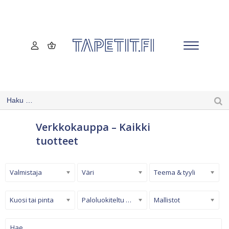
Verkkokauppa – Kaikki
tuotteet
Valmistaja
Väri
Teema & tyyli
Kuosi tai pinta
Paloluokiteltu tapetti
Mallistot