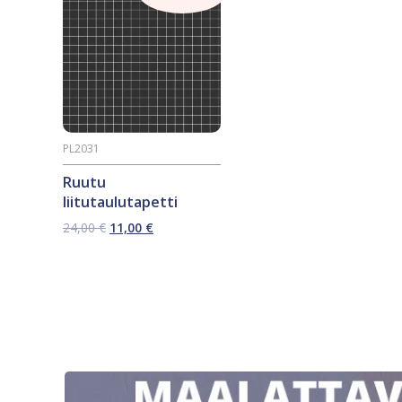
PL2031
Ruutu
liitutaulutapetti
Alkuperäinen
Nykyinen
24,00
€
11,00
€
hinta
hinta
oli:
on:
24,00 €.
11,00 €.