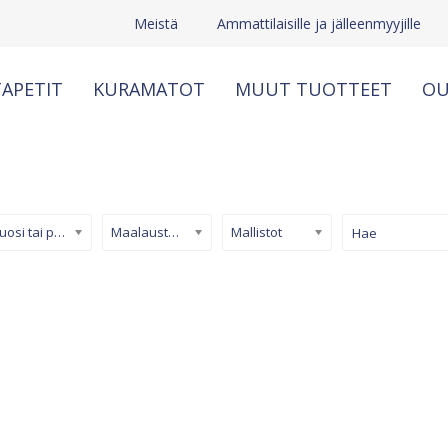
Meistä
Ammattilaisille ja jälleenmyyjille
APETIT
KURAMATOT
MUUT TUOTTEET
OU
Kuosi tai pinta
Maalaustapetti
Mallistot