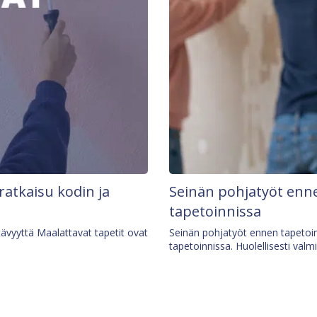
 ratkaisu kodin ja
Seinän pohjatyöt enne
tapetoinnissa
tävyyttä Maalattavat tapetit ovat
Seinän pohjatyöt ennen tapetoin
tapetoinnissa. Huolellisesti valm