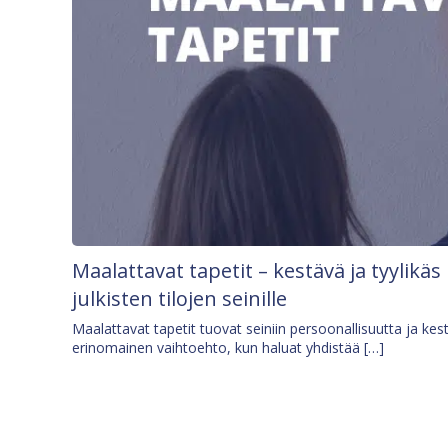
Maalattavat tapetit – kestävä ja tyylikäs
julkisten tilojen seinille
Maalattavat tapetit tuovat seiniin persoonallisuutta ja kes
erinomainen vaihtoehto, kun haluat yhdistää […]