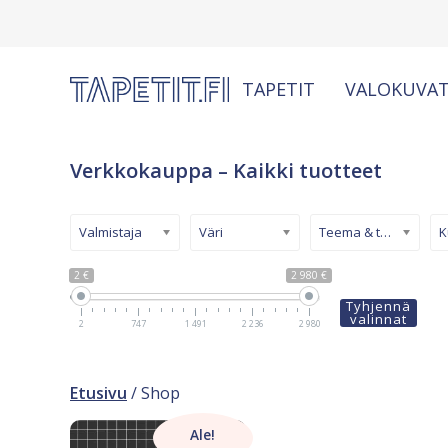
TAPETIT
VALOKUVAT
Verkkokauppa – Kaikki tuotteet
Valmistaja
Väri
Teema & tyyli
2 €
2 980 €
Tyhjennä
valinnat
2
747
1 491
2 236
2 980
Etusivu
/ Shop
Ale!