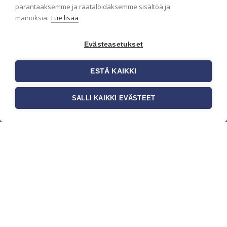
parantaaksemme ja räätälöidäksemme sisältöä ja
mainoksia.
Lue lisää
Evästeasetukset
ESTÄ KAIKKI
SALLI KAIKKI EVÄSTEET
c/o Suomen AM-Markkinointi Oy
Olemme kotimaisten tapettimarkkinoiden
edelläkävijänä ja tuomme kansainväliset
sisustus- ja tapettitrendit suomalaisiin koteihin.
Etsimme jatkuvasti uusia ideoita, inspiraatiota ja
trendejä kansainvälisiltä markkinoilta.
Rekisteriseloste
Toimitusehdot
Brandtool