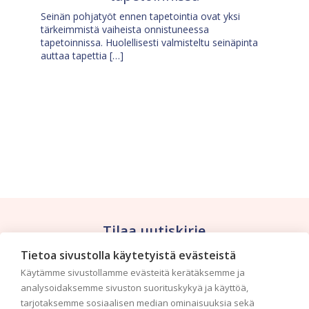
Seinän pohjatyöt ennen tapetointia ovat yksi
tärkeimmistä vaiheista onnistuneessa
tapetoinnissa. Huolellisesti valmisteltu seinäpinta
auttaa tapettia […]
Tilaa uutiskirje
Tietoa sivustolla käytetyistä evästeistä
Haluaisitko nähdä uusimmat tapettimallistot heti
Käytämme sivustollamme evästeitä kerätäksemme ja
ensimmäisenä? Naputtele tiedot alas niin
analysoidaksemme sivuston suorituskykyä ja käyttöä,
pidämme sinut ajantasalla.
tarjotaksemme sosiaalisen median ominaisuuksia sekä