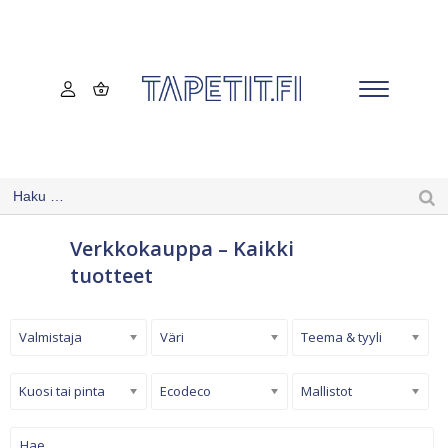
Verkkokauppa – Kaikki
tuotteet
Valmistaja
Väri
Teema & tyyli
Kuosi tai pinta
Ecodeco
Mallistot