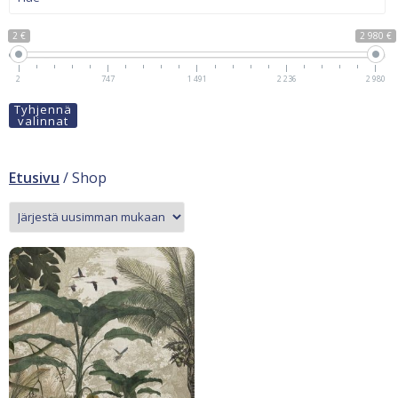
2 €
2 980 €
2
747
1 491
2 236
2 980
Tyhjennä
valinnat
Etusivu
/ Shop