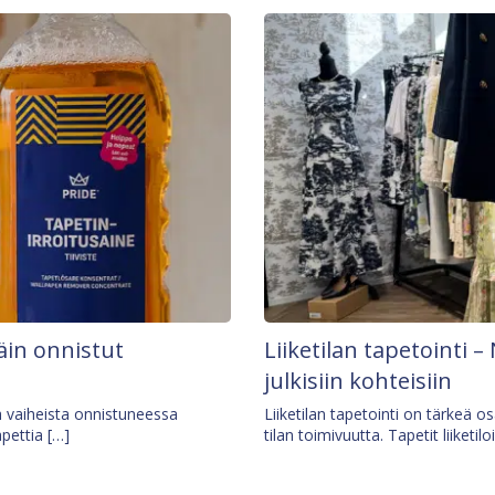
äin onnistut
Liiketilan tapetointi – 
julkisiin kohteisiin
ä vaiheista onnistuneessa
Liiketilan tapetointi on tärkeä 
apettia […]
tilan toimivuutta. Tapetit liiketilo