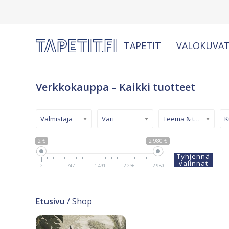
TAPETIT
VALOKUVAT
Verkkokauppa – Kaikki tuotteet
Valmistaja
Väri
Teema & tyyli
2 €
2 980 €
Tyhjennä
valinnat
2
747
1 491
2 236
2 980
Etusivu
/ Shop