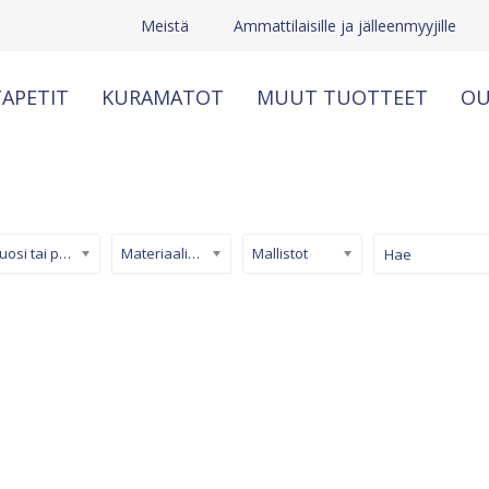
Meistä
Ammattilaisille ja jälleenmyyjille
APETIT
KURAMATOT
MUUT TUOTTEET
OU
Kuosi tai pinta
Materiaali/ tuotetyyppi
Mallistot