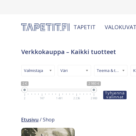
TAPETIT
VALOKUVAT
Verkkokauppa – Kaikki tuotteet
Valmistaja
Väri
Teema & tyyli
2 €
2 980 €
Tyhjennä
valinnat
2
747
1 491
2 236
2 980
Etusivu
/ Shop