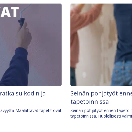
 ratkaisu kodin ja
Seinän pohjatyöt enne
tapetoinnissa
tävyyttä Maalattavat tapetit ovat
Seinän pohjatyöt ennen tapetoin
tapetoinnissa. Huolellisesti valm