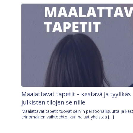
Maalattavat tapetit – kestävä ja tyylikäs
julkisten tilojen seinille
Maalattavat tapetit tuovat seiniin persoonallisuutta ja kes
erinomainen vaihtoehto, kun haluat yhdistää […]