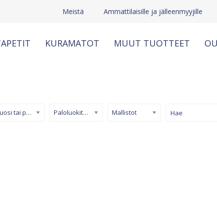
Meistä
Ammattilaisille ja jälleenmyyjille
APETIT
KURAMATOT
MUUT TUOTTEET
OU
Kuosi tai pinta
Paloluokiteltu tapetti
Mallistot