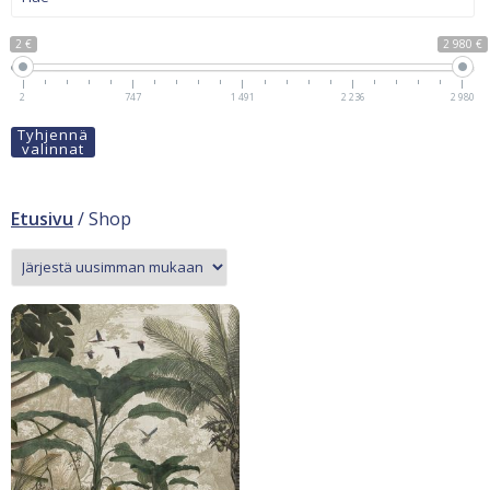
2 €
2 980 €
2
747
1 491
2 236
2 980
Tyhjennä
valinnat
Etusivu
/ Shop