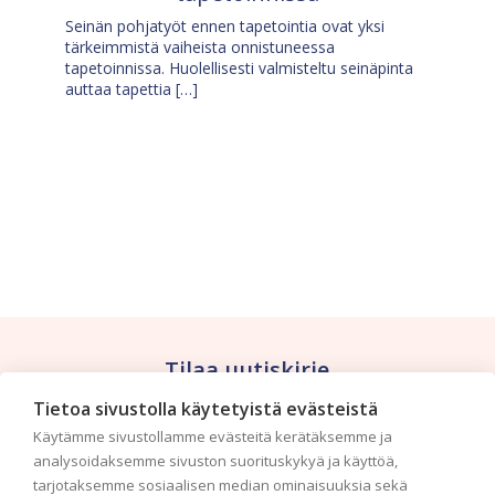
Seinän pohjatyöt ennen tapetointia ovat yksi
tärkeimmistä vaiheista onnistuneessa
tapetoinnissa. Huolellisesti valmisteltu seinäpinta
auttaa tapettia […]
Tilaa uutiskirje
Tietoa sivustolla käytetyistä evästeistä
Haluaisitko nähdä uusimmat tapettimallistot heti
Käytämme sivustollamme evästeitä kerätäksemme ja
ensimmäisenä? Naputtele tiedot alas niin
analysoidaksemme sivuston suorituskykyä ja käyttöä,
pidämme sinut ajantasalla.
tarjotaksemme sosiaalisen median ominaisuuksia sekä