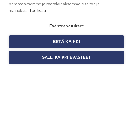
parantaaksemme ja räätälöidäksemme sisältöä ja
mainoksia.
Lue lisää
Evästeasetukset
ESTÄ KAIKKI
SALLI KAIKKI EVÄSTEET
c/o Suomen AM-Markkinointi Oy
Olemme kotimaisten tapettimarkkinoiden
edelläkävijänä ja tuomme kansainväliset
sisustus- ja tapettitrendit suomalaisiin koteihin.
Etsimme jatkuvasti uusia ideoita, inspiraatiota ja
trendejä kansainvälisiltä markkinoilta.
Rekisteriseloste
Toimitusehdot
Brandtool