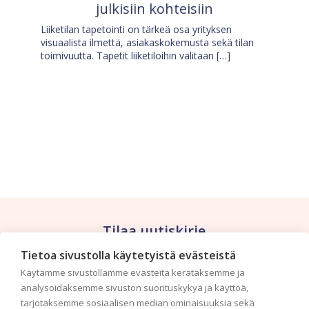
julkisiin kohteisiin
Liiketilan tapetointi on tärkeä osa yrityksen
visuaalista ilmettä, asiakaskokemusta sekä tilan
toimivuutta. Tapetit liiketiloihin valitaan […]
Tilaa uutiskirje
Tietoa sivustolla käytetyistä evästeistä
Haluaisitko nähdä uusimmat tapettimallistot heti
Käytämme sivustollamme evästeitä kerätäksemme ja
ensimmäisenä? Naputtele tiedot alas niin
analysoidaksemme sivuston suorituskykyä ja käyttöä,
pidämme sinut ajantasalla.
tarjotaksemme sosiaalisen median ominaisuuksia sekä