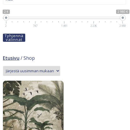
2 €
2 980 €
2
747
1 491
2 236
2 980
Tyhjennä
valinnat
Etusivu
/ Shop