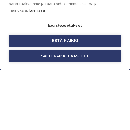
parantaaksemme ja räätälöidäksemme sisältöä ja
mainoksia.
Lue lisää
Evästeasetukset
ESTÄ KAIKKI
SALLI KAIKKI EVÄSTEET
c/o Suomen AM-Markkinointi Oy
Olemme kotimaisten tapettimarkkinoiden
edelläkävijänä ja tuomme kansainväliset
sisustus- ja tapettitrendit suomalaisiin koteihin.
Etsimme jatkuvasti uusia ideoita, inspiraatiota ja
trendejä kansainvälisiltä markkinoilta.
Rekisteriseloste
Toimitusehdot
Brandtool