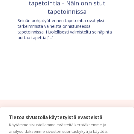
tapetointia – Näin onnistut
tapetoinnissa
Seinän pohjatyöt ennen tapetointia ovat yksi
tärkeimmistä vaiheista onnistuneessa
tapetoinnissa. Huolellisesti valmisteltu seinäpinta
auttaa tapettia […]
Tilaa uutiskirje
Tietoa sivustolla käytetyistä evästeistä
Käytämme sivustollamme evästeitä kerätäksemme ja
Haluaisitko nähdä uusimmat tapettimallistot heti
analysoidaksemme sivuston suorituskykyä ja käyttöä,