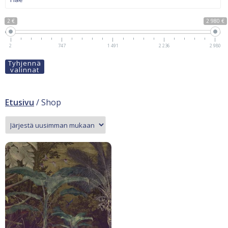
2 €
2 980 €
2
747
1 491
2 236
2 980
Tyhjennä
valinnat
Etusivu
/ Shop