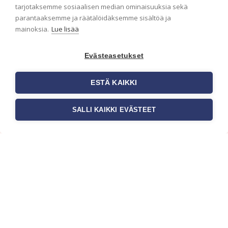
ensimmäisenä? Naputtele tiedot alas niin
tarjotaksemme sosiaalisen median ominaisuuksia sekä
pidämme sinut ajantasalla.
parantaaksemme ja räätälöidäksemme sisältöä ja
mainoksia.
Lue lisää
Evästeasetukset
ESTÄ KAIKKI
SALLI KAIKKI EVÄSTEET
c/o Suomen AM-Markkinointi Oy
Olemme kotimaisten tapettimarkkinoiden
edelläkävijänä ja tuomme kansainväliset
sisustus- ja tapettitrendit suomalaisiin koteihin.
Etsimme jatkuvasti uusia ideoita, inspiraatiota ja