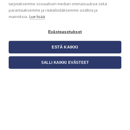
ensimmäisenä? Naputtele tiedot alas niin
tarjotaksemme sosiaalisen median ominaisuuksia sekä
pidämme sinut ajantasalla.
parantaaksemme ja räätälöidäksemme sisältöä ja
mainoksia.
Lue lisää
Evästeasetukset
ESTÄ KAIKKI
SALLI KAIKKI EVÄSTEET
c/o Suomen AM-Markkinointi Oy
Olemme kotimaisten tapettimarkkinoiden
edelläkävijänä ja tuomme kansainväliset
sisustus- ja tapettitrendit suomalaisiin koteihin.
Etsimme jatkuvasti uusia ideoita, inspiraatiota ja