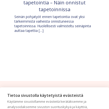
tapetointia – Näin onnistut
tapetoinnissa
Seinän pohjatyöt ennen tapetointia ovat yksi
tärkeimmistä vaiheista onnistuneessa
tapetoinnissa. Huolellisesti valmisteltu seinäpinta
auttaa tapettia […]
Tilaa uutiskirje
Tietoa sivustolla käytetyistä evästeistä
Käytämme sivustollamme evästeitä kerätäksemme ja
Haluaisitko nähdä uusimmat tapettimallistot heti
analysoidaksemme sivuston suorituskykyä ja käyttöä,