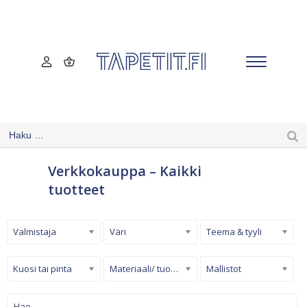
Verkkokauppa – Kaikki
tuotteet
Valmistaja
Väri
Teema & tyyli
Kuosi tai pinta
Materiaali/ tuotetyyppi
Mallistot