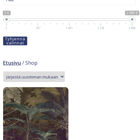
2 €
2 980 €
2
747
1 491
2 236
2 980
Tyhjennä
valinnat
Etusivu
/ Shop