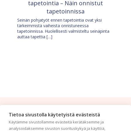
tapetointia – Näin onnistut
tapetoinnissa
Seinän pohjatyöt ennen tapetointia ovat yksi
tärkeimmistä vaiheista onnistuneessa
tapetoinnissa. Huolellisesti valmisteltu seinäpinta
auttaa tapettia […]
Tilaa uutiskirje
Tietoa sivustolla käytetyistä evästeistä
Käytämme sivustollamme evästeitä kerätäksemme ja
Haluaisitko nähdä uusimmat tapettimallistot heti
analysoidaksemme sivuston suorituskykyä ja käyttöä,