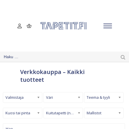
Verkkokauppa – Kaikki
tuotteet
Valmistaja
Väri
Teema & tyyli
Kuosi tai pinta
Kuitutapetti (non-woven)
Mallistot