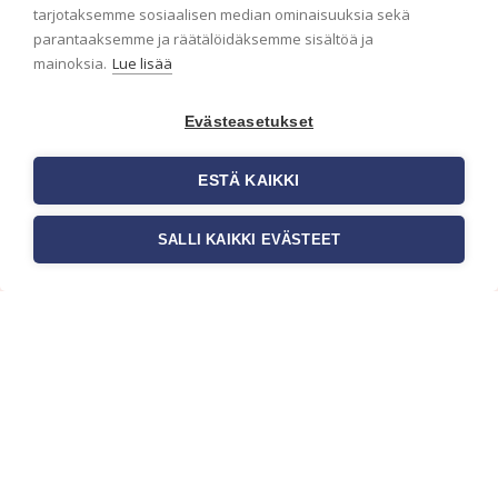
ensimmäisenä? Naputtele tiedot alas niin
tarjotaksemme sosiaalisen median ominaisuuksia sekä
pidämme sinut ajantasalla.
parantaaksemme ja räätälöidäksemme sisältöä ja
mainoksia.
Lue lisää
Evästeasetukset
ESTÄ KAIKKI
SALLI KAIKKI EVÄSTEET
c/o Suomen AM-Markkinointi Oy
Olemme kotimaisten tapettimarkkinoiden
edelläkävijänä ja tuomme kansainväliset
sisustus- ja tapettitrendit suomalaisiin koteihin.
Etsimme jatkuvasti uusia ideoita, inspiraatiota ja