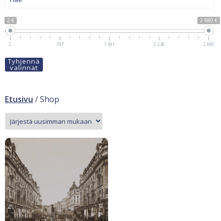
2 €
2 980 €
2
747
1 491
2 236
2 980
Tyhjennä
valinnat
Etusivu
/ Shop